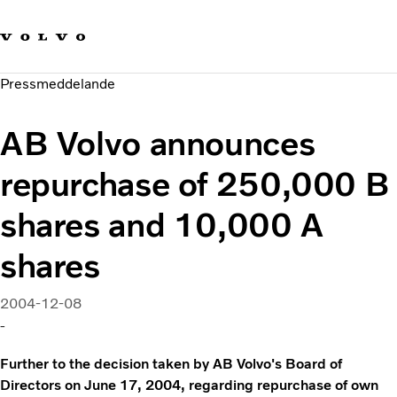
Våra varumärken
Kontakta oss
Hållbara transporter
Pressmeddelande
Om oss
Karriär
AB Volvo announces
Investerare
Nyheter och Media
repurchase of 250,000 B
shares and 10,000 A
shares
2004-12-08
-
Further to the decision taken by AB Volvo's Board of
Directors on June 17, 2004, regarding repurchase of own