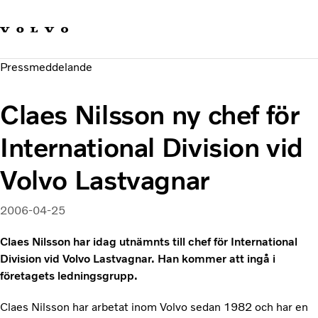
Våra varumärken
Kontakta oss
Hållbara transporter
Pressmeddelande
Om oss
Karriär
Claes Nilsson ny chef för
Investerare
Nyheter och Media
International Division vid
Volvo Lastvagnar
2006-04-25
Claes Nilsson har idag utnämnts till chef för International
Division vid Volvo Lastvagnar. Han kommer att ingå i
företagets ledningsgrupp.
Claes Nilsson har arbetat inom Volvo sedan 1982 och har en