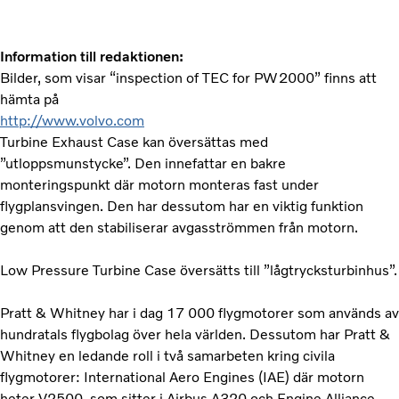
Information till redaktionen:
Bilder, som visar “inspection of TEC for PW2000” finns att
hämta på
http://www.volvo.com
Turbine Exhaust Case kan översättas med
”utloppsmunstycke”. Den innefattar en bakre
monteringspunkt där motorn monteras fast under
flygplansvingen. Den har dessutom har en viktig funktion
genom att den stabiliserar avgasströmmen från motorn.
Low Pressure Turbine Case översätts till ”lågtrycksturbinhus”.
Pratt & Whitney har i dag 17 000 flygmotorer som används av
hundratals flygbolag över hela världen. Dessutom har Pratt &
Whitney en ledande roll i två samarbeten kring civila
flygmotorer: International Aero Engines (IAE) där motorn
heter V2500, som sitter i Airbus A320 och Engine Alliance