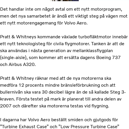
Det handlar inte om något avtal om ett nytt motorprogram,
men det nya samarbetet är ändå ett viktigt steg på vägen mot
ett nytt motorengagemang för Volvo Aero.
Pratt & Whitneys kommande växlade turbofläktmotor innebär
ett nytt teknologisteg för civila flygmotorer. Tanken är att de
ska användas i nästa generation av mellanklassflygplan
(single-aisle), som kommer att ersätta dagens Boeing 737
och Airbus A320.
Pratt & Whitney räknar med att de nya motorerna ska
medföra 12 procents mindre bränsleförbrukning och att
bullernivån ska vara 30 decibel lägre än de så kallade Steg 3-
kraven. Första testet på mark är planerat till andra delen av
2007 och därefter ska motorerna testas vid flygning.
I dagarna har Volvo Aero beställt smiden och gjutgods för
”Turbine Exhaust Case” och ”Low Pressure Turbine Case”