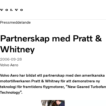
Våra varumärken
Kontakta oss
Hållbara transporter
Pressmeddelande
Om oss
Karriär
Partnerskap med Pratt &
Investerare
Nyheter och Media
Whitney
2006-09-28
Volvo Aero
Volvo Aero har bildat ett partnerskap med den amerikanska
motortillverkaren Pratt & Whitney för att demonstrera ny
teknologi för framtidens flygmotorer, ”New Geared Turbofan
Technology”.