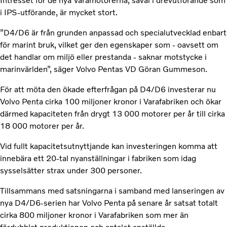
Intresset för de nya Varamotorerna, såväl i drevutförande som
i IPS-utförande, är mycket stort.
”D4/D6 är från grunden anpassad och specialutvecklad enbart
för marint bruk, vilket ger den egenskaper som - oavsett om
det handlar om miljö eller prestanda - saknar motstycke i
marinvärlden”, säger Volvo Pentas VD Göran Gummeson.
För att möta den ökade efterfrågan på D4/D6 investerar nu
Volvo Penta cirka 100 miljoner kronor i Varafabriken och ökar
därmed kapaciteten från drygt 13 000 motorer per år till cirka
18 000 motorer per år.
Vid fullt kapacitetsutnyttjande kan investeringen komma att
innebära ett 20-tal nyanställningar i fabriken som idag
sysselsätter strax under 300 personer.
Tillsammans med satsningarna i samband med lanseringen av
nya D4/D6-serien har Volvo Penta på senare år satsat totalt
cirka 800 miljoner kronor i Varafabriken som mer än