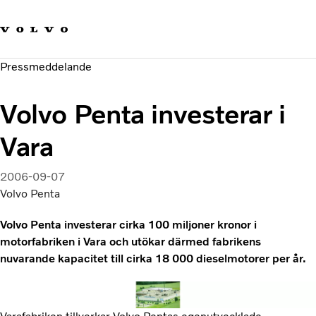
Våra varumärken
Kontakta oss
Hållbara transporter
Pressmeddelande
Om oss
Karriär
Volvo Penta investerar i
Investerare
Nyheter och Media
Vara
2006-09-07
Volvo Penta
Volvo Penta investerar cirka 100 miljoner kronor i
motorfabriken i Vara och utökar därmed fabrikens
nuvarande kapacitet till cirka 18 000 dieselmotorer per år.