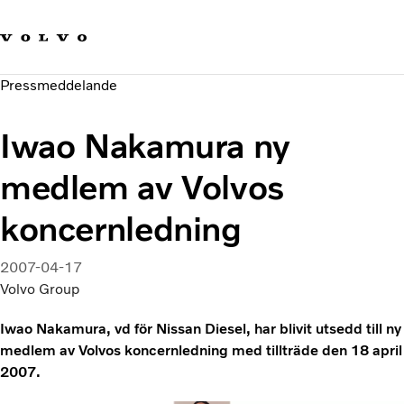
Våra varumärken
Kontakta oss
Hållbara transporter
Pressmeddelande
Om oss
Karriär
Iwao Nakamura ny
Investerare
Nyheter och Media
medlem av Volvos
koncernledning
2007-04-17
Volvo Group
Iwao Nakamura, vd för Nissan Diesel, har blivit utsedd till ny
medlem av Volvos koncernledning med tillträde den 18 april
2007.