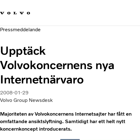
Våra varumärken
Kontakta oss
Hållbara transporter
Pressmeddelande
Om oss
Karriär
Upptäck
Investerare
Nyheter och Media
Volvokoncernens nya
Internetnärvaro
2008-01-29
Volvo Group Newsdesk
Majoriteten av Volvokoncernens Internetsajter har fått en
omfattande ansiktslyftning. Samtidigt har ett helt nytt
koncernkoncept introducerats.