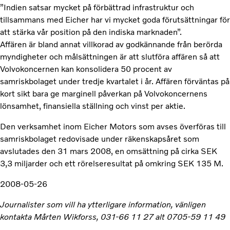
”Indien satsar mycket på förbättrad infrastruktur och
tillsammans med Eicher har vi mycket goda förutsättningar för
att stärka vår position på den indiska marknaden”.
Affären är bland annat villkorad av godkännande från berörda
myndigheter och målsättningen är att slutföra affären så att
Volvokoncernen kan konsolidera 50 procent av
samriskbolaget under tredje kvartalet i år. Affären förväntas på
kort sikt bara ge marginell påverkan på Volvokoncernens
lönsamhet, finansiella ställning och vinst per aktie.
Den verksamhet inom Eicher Motors som avses överföras till
samriskbolaget redovisade under räkenskapsåret som
avslutades den 31 mars 2008, en omsättning på cirka SEK
3,3 miljarder och ett rörelseresultat på omkring SEK 135 M.
2008-05-26
Journalister som vill ha ytterligare information, vänligen
kontakta Mårten Wikforss, 031-66 11 27 alt 0705-59 11 49