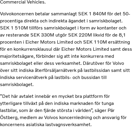
Commercial Vehicles.
Volvokoncernen betalar sammanlagt SEK 1 840M för det 50-
procentiga direkta och indirekta ägandet i samriskbolaget.
SEK 1 510M tillförs samriskbolaget i form av kontanter och
av resterande SEK 330M utgör SEK 220M likvid för de 8,1
procenten i Eicher Motors Limited och SEK 110M ersättning
för en konkurrensklausul där Eicher Motors Limited samt dess
majoritetsägare, förbinder sig att inte konkurrera med
samriskbolaget eller dess verksamhet. Därutöver för Volvo
över sitt indiska återförsäljarnätverk på lastbilssidan samt sitt
indiska servicenätverk på lastbils- och bussidan till
samriskbolaget.
”Det här avtalet innebär en mycket bra plattform för
ytterligare tillväxt på den indiska marknaden för tunga
lastbilar, som är den fjärde största i världen”, säger Pär
Östberg, medlem av Volvos koncernledning och ansvarig för
koncernens asiatiska lastvagnsverksamhet.