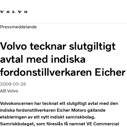
Våra varumärken
Kontakta oss
Hållbara transporter
Pressmeddelande
Om oss
Karriär
Volvo tecknar slutgiltigt
Investerare
Nyheter och Media
avtal med indiska
fordonstillverkaren Eicher
2008-05-26
AB Volvo
Volvokoncernen har tecknat ett slutgiltigt avtal med den
indiska fordonstillverkaren Eicher Motors gällande
etableringen av ett nytt indiskt samriskbolag.
Samriskbolaget, som föreslås få namnet VE Commercial