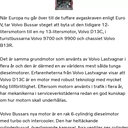
När Europa nu går över till de tuffare avgaskraven enligt Euro
V, tar Volvo Bussar steget att byta ut den tidigare 12-
litersmotorn till en ny 13-litersmotor, Volvo D13C, i
turistbussarna Volvo 9700 och 9900 och chassiet Volvo
B13R.
Det är samma grundmotor som använts av Volvo Lastvagnar i
flera år och den är därmed en av världens mest sålda tunga
dieselmotorer. Erfarenheterna från Volvo Lastvagnar visar att
Volvo D13C är en motor med robust teknologi med mycket
hög tillförlitlighet. Eftersom motorn använts i trafik i flera år,
har mekanikerna i serviceverkstäderna redan en god kunskap
om hur motorn skall underhållas.
Volvo Bussars nya motor är en rak 6-cylindrig dieselmotor
med turbo och intercooler. Den har heltäckande
cylinderhuvud, överliggande kamaxel, fyra ventiler per cylinder