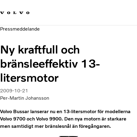
Våra varumärken
Kontakta oss
Hållbara transporter
Pressmeddelande
Om oss
Karriär
Ny kraftfull och
Investerare
Nyheter och Media
bränsleeffektiv 13-
litersmotor
2009-10-21
Per-Martin Johansson
Volvo Bussar lanserar nu en 13-litersmotor för modellerna
Volvo 9700 och Volvo 9900. Den nya motorn är starkare
men samtidigt mer bränslesnål än föregångaren.