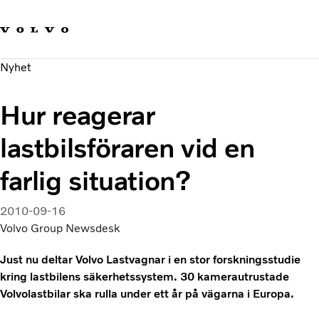
Våra varumärken
Kontakta oss
Hållbara transporter
Nyhet
Om oss
Karriär
Hur reagerar
Investerare
Nyheter och Media
lastbilsföraren vid en
farlig situation?
2010-09-16
Volvo Group Newsdesk
Just nu deltar Volvo Lastvagnar i en stor forskningsstudie
kring lastbilens säkerhetssystem. 30 kamerautrustade
Volvolastbilar ska rulla under ett år på vägarna i Europa.