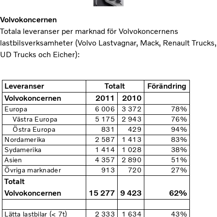
Volvokoncernen
Totala leveranser per marknad för Volvokoncernens
lastbilsverksamheter (Volvo Lastvagnar, Mack, Renault Trucks,
UD Trucks och Eicher):
Leveranser
Totalt
Förändring
Volvokoncernen
2011
2010
Europa
6 006
3 372
78%
Västra Europa
5 175
2 943
76%
Östra Europa
831
429
94%
Nordamerika
2 587
1 413
83%
Sydamerika
1 414
1 028
38%
Asien
4 357
2 890
51%
Övriga marknader
913
720
27%
Totalt
Volvokoncernen
15 277
9 423
62%
Lätta lastbilar (< 7t)
2 333
1 634
43%