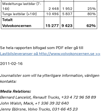
Medeltunga lastbilar (7-
16t)
2 448
1 952
25%
Tunga lastbilar (>16t)
10 496
5 837
80%
Totalt
Volvokoncernen
15 277
9 423
62%
Se hela rapporten bifogad som PDF eller gå till
Lastbilsleveranser på http://www.volvokoncernen.se >>
2011-02-16
Journalister som vill ha ytterligare information, vänligen
kontakta:
Media Relations:
Bernard Lancelot, Renault Trucks, +33 4 72 96 58 89
John Walsh, Mack, +1 336 39 32 640
Jenny Björsne, Volvo Trucks, 031-66 45 23