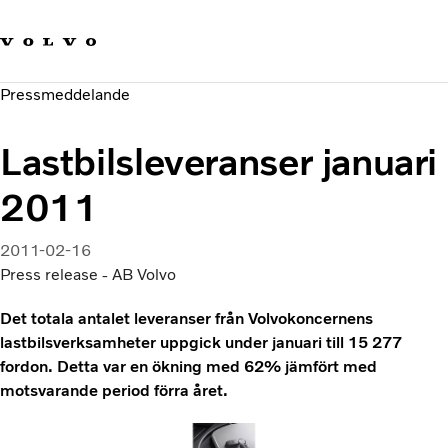
Våra varumärken
Kontakta oss
Hållbara transporter
Pressmeddelande
Om oss
Karriär
Lastbilsleveranser januari
Investerare
Nyheter och Media
2011
2011-02-16
Press release - AB Volvo
Det totala antalet leveranser från Volvokoncernens
lastbilsverksamheter uppgick under januari till 15 277
fordon. Detta var en ökning med 62% jämfört med
motsvarande period förra året.