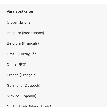
Våra språksiter
Global (English)
Belgium (Nederlands)
Belgium (Français)
Brazil (Português)
China (中文)
France (Français)
Germany (Deutsch)
Mexico (Español)
Netherlands (Nederlands)