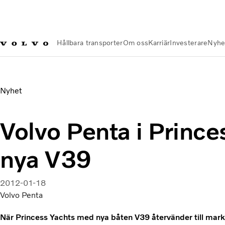
Hållbara transporter
Om oss
Karriär
Investerare
Nyhe
Nyheter och Media
Volvo Penta i Princess Yachts nya V39
Nyhet
Volvo Penta i Prince
nya V39
2012-01-18
Volvo Penta
När Princess Yachts med nya båten V39 återvänder till markn