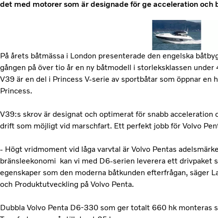
det med motorer som är designade för ge acceleration och b
På årets båtmässa i London presenterade den engelska båtbyg
gången på över tio år en ny båtmodell i storleksklassen unde
V39 är en del i Princess V-serie av sportbåtar som öppnar en 
Princess.
V39:s skrov är designat och optimerat för snabb acceleration 
drift som möjligt vid marschfart. Ett perfekt jobb för Volvo Pe
- Högt vridmoment vid låga varvtal är Volvo Pentas adelsmär
bränsleekonomi kan vi med D6-serien leverera ett drivpaket s
egenskaper som den moderna båtkunden efterfrågan, säger Lar
och Produktutveckling på Volvo Penta.
Dubbla Volvo Penta D6-330 som ger totalt 660 hk monteras s