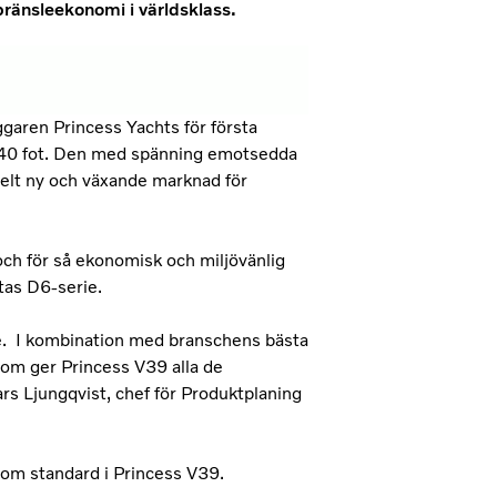
ränsleekonomi i världsklass.
garen Princess Yachts för första
r 40 fot. Den med spänning emotsedda
helt ny och växande marknad för
och för så ekonomisk och miljövänlig
ntas D6-serie.
ke. I kombination med branschens bästa
om ger Princess V39 alla de
s Ljungqvist, chef för Produktplaning
om standard i Princess V39.