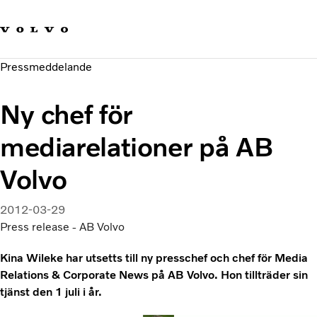
Våra varumärken
Kontakta oss
Hållbara transporter
Pressmeddelande
Om oss
Karriär
Ny chef för
Investerare
Nyheter och Media
mediarelationer på AB
Volvo
2012-03-29
Press release - AB Volvo
Kina Wileke har utsetts till ny presschef och chef för Media
Relations & Corporate News på AB Volvo. Hon tillträder sin
tjänst den 1 juli i år.