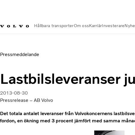
Hållbara transporter
Om oss
Karriär
Investerare
Nyhe
Nyheter och Media
Lastbilsleveranser juli 2013
Pressmeddelande
Lastbilsleveranser j
2013-08-30
Pressrelease – AB Volvo
Det totala antalet leveranser från Volvokoncernens lastbilsve
fordon, en ökning med 3 procent jämfört med samma månad