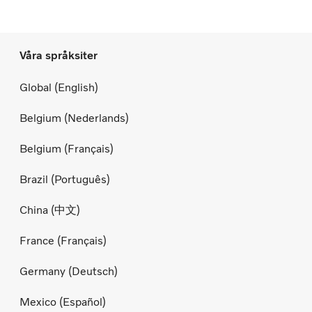
Våra språksiter
Global (English)
Belgium (Nederlands)
Belgium (Français)
Brazil (Português)
China (中文)
France (Français)
Germany (Deutsch)
Mexico (Español)