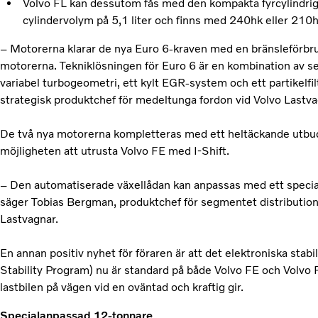
Volvo FL kan dessutom fås med den kompakta fyrcylindri
cylindervolym på 5,1 liter och finns med 240hk eller 210h
– Motorerna klarar de nya Euro 6-kraven med en bränsleförbru
motorerna. Tekniklösningen för Euro 6 är en kombination av se
variabel turbogeometri, ett kylt EGR-system och ett partikelf
strategisk produktchef för medeltunga fordon vid Volvo Lastva
De två nya motorerna kompletteras med ett heltäckande utbud 
möjligheten att utrusta Volvo FE med I-Shift.
– Den automatiserade växellådan kan anpassas med ett special
säger Tobias Bergman, produktchef för segmentet distribution 
Lastvagnar.
En annan positiv nyhet för föraren är att det elektroniska sta
Stability Program) nu är standard på både Volvo FE och Volvo FL
lastbilen på vägen vid en oväntad och kraftig gir.
Specialanpassad 12-tonnare