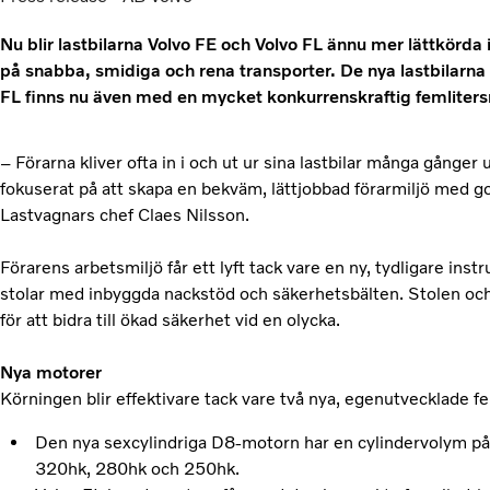
Nu blir lastbilarna Volvo FE och Volvo FL ännu mer lättkörda
på snabba, smidiga och rena transporter. De nya lastbilarna 
FL finns nu även med en mycket konkurrenskraftig femliter
– Förarna kliver ofta in i och ut ur sina lastbilar många gånger 
fokuserat på att skapa en bekväm, lättjobbad förarmiljö med god 
Lastvagnars chef Claes Nilsson.
Förarens arbetsmiljö får ett lyft tack vare en ny, tydligare i
stolar med inbyggda nackstöd och säkerhetsbälten. Stolen och d
för att bidra till ökad säkerhet vid en olycka.
Nya motorer
Körningen blir effektivare tack vare två nya, egenutvecklade f
Den nya sexcylindriga D8-motorn har en cylindervolym på 7,
320hk, 280hk och 250hk.