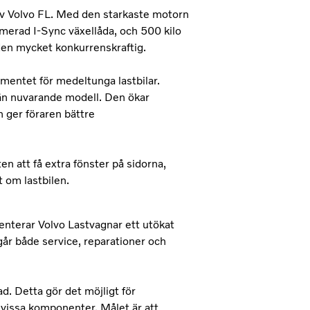
 av Volvo FL. Med den starkaste motorn
imerad I-Sync växellåda, och 500 kilo
 den mycket konkurrenskraftig.
mentet för medeltunga lastbilar.
t än nuvarande modell. Den ökar
 ger föraren bättre
n att få extra fönster på sidorna,
t om lastbilen.
nterar Volvo Lastvagnar ett utökat
år både service, reparationer och
d. Detta gör det möjligt för
å vissa komponenter. Målet är att