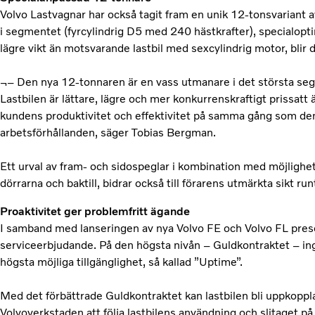
Volvo Lastvagnar har också tagit fram en unik 12-tonsvariant
i segmentet (fyrcylindrig D5 med 240 hästkrafter), specialopt
lägre vikt än motsvarande lastbil med sexcylindrig motor, blir
¬– Den nya 12-tonnaren är en vass utmanare i det största seg
Lastbilen är lättare, lägre och mer konkurrenskraftigt prissat
kundens produktivitet och effektivitet på samma gång som den
arbetsförhållanden, säger Tobias Bergman.
Ett urval av fram- och sidospeglar i kombination med möjlighete
dörrarna och baktill, bidrar också till förarens utmärkta sikt run
Proaktivitet ger problemfritt ägande
I samband med lanseringen av nya Volvo FE och Volvo FL prese
serviceerbjudande. På den högsta nivån – Guldkontraktet – ing
högsta möjliga tillgänglighet, så kallad ”Uptime”.
Med det förbättrade Guldkontraktet kan lastbilen bli uppkoppla
Volvoverkstaden att följa lastbilens användning och slitaget p