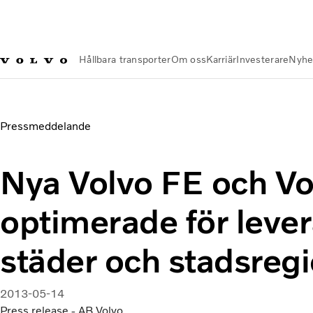
Hållbara transporter
Om oss
Karriär
Investerare
Nyhe
Nyheter och Media
Nya Volvo FE och Volvo FL – optimerade 
Pressmeddelande
Nya Volvo FE och Vo
optimerade för lever
städer och stadsreg
2013-05-14
Press release - AB Volvo