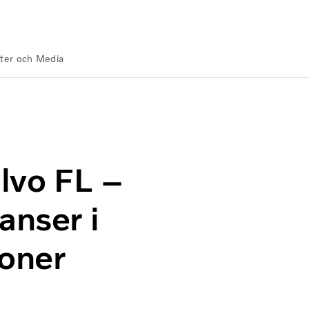
ter och Media
för leveranser i städer och stadsregioner
lvo FL –
anser i
ioner