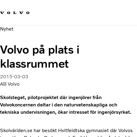
Våra varumärken
Kontakta oss
Hållbara transporter
Nyhet
Om oss
Karriär
Volvo på plats i
Investerare
Nyheter och Media
klassrummet
2015-03-03
AB Volvo
Skolsteget, pilotprojektet där ingenjörer från
Volvokoncernen deltar i den naturvetenskapliga och
tekniska undervisningen, ökar intresset för ingenjörsyrket.
Skolvärlden.se har besökt Hvitfeldtska gymnasiet där Volvos