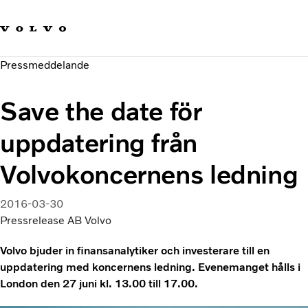
Våra varumärken
Kontakta oss
Hållbara transporter
Pressmeddelande
Om oss
Karriär
Save the date för
Investerare
Nyheter och Media
uppdatering från
Volvokoncernens ledning
2016-03-30
Pressrelease AB Volvo
Volvo bjuder in finansanalytiker och investerare till en
uppdatering med koncernens ledning. Evenemanget hålls i
London den 27 juni kl. 13.00 till 17.00.