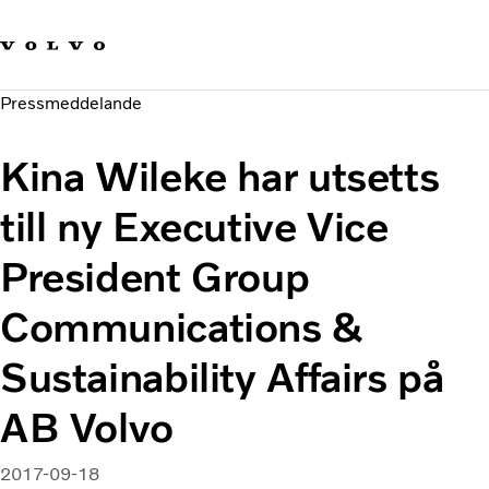
Våra varumärken
Kontakta oss
Hållbara transporter
Pressmeddelande
Om oss
Karriär
Kina Wileke har utsetts
Investerare
Nyheter och Media
till ny Executive Vice
President Group
Communications &
Sustainability Affairs på
AB Volvo
2017-09-18