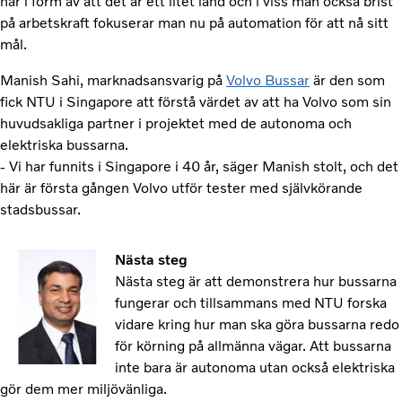
har i form av att det är ett litet land och i viss mån också brist
på arbetskraft fokuserar man nu på automation för att nå sitt
mål.
Manish Sahi, marknadsansvarig på
Volvo Bussar
är den som
fick NTU i Singapore att förstå värdet av att ha Volvo som sin
huvudsakliga partner i projektet med de autonoma och
elektriska bussarna.
- Vi har funnits i Singapore i 40 år, säger Manish stolt, och det
här är första gången Volvo utför tester med självkörande
stadsbussar.
Nästa steg
Nästa steg är att demonstrera hur bussarna
fungerar och tillsammans med NTU forska
vidare kring hur man ska göra bussarna redo
för körning på allmänna vägar. Att bussarna
inte bara är autonoma utan också elektriska
gör dem mer miljövänliga.