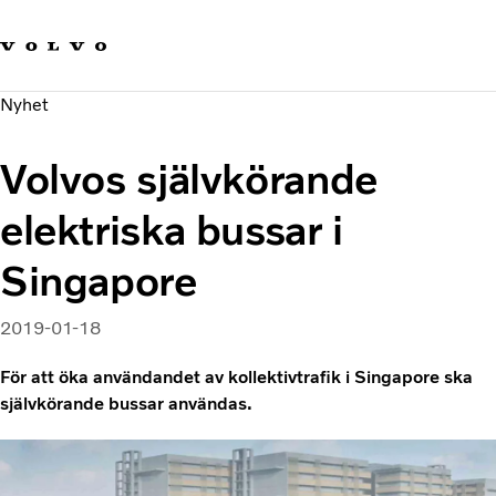
Våra varumärken
Kontakta oss
Hållbara transporter
Nyhet
Om oss
Karriär
Volvos självkörande
Investerare
Nyheter och Media
elektriska bussar i
Singapore
2019-01-18
För att öka användandet av kollektivtrafik i Singapore ska
självkörande bussar användas.