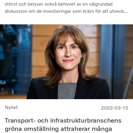
störst och belyser också behovet av en välgrundad
diskussion om de investeringar som krävs för att utveckla
ett elnät som kan möta kommande krav för
laddningsinfrastruktur. Slutsatserna är tydliga: nationella
beslutsfattare måste fokusera på att förbättra
överföringskapaciteten i elnätet.
Nyhet
2022-03-15
Transport- och infrastrukturbranschens
gröna omställning attraherar många