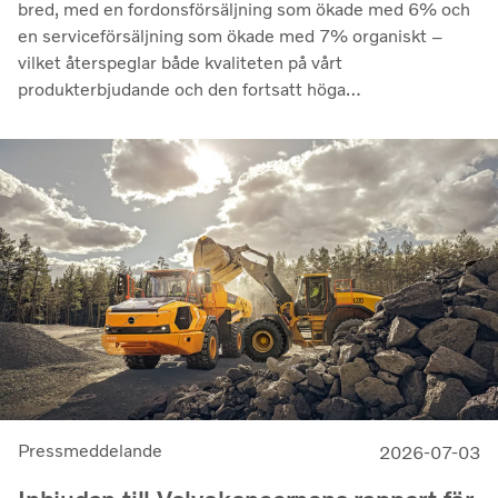
bred, med en fordonsförsäljning som ökade med 6% och
en serviceförsäljning som ökade med 7% organiskt –
vilket återspeglar både kvaliteten på vårt
produkterbjudande och den fortsatt höga
utnyttjandegraden av våra kunders flottor på de flesta
marknader. Lönsamheten nådde sin högsta nivå under de
senaste kvartalen. Det justerade rörelseresultatet steg
till 14,8 miljarder kronor (13,5), med en justerad
rörelsemarginal på 11,7%, upp från 11,0% under andra
kvartalet 2025, en utveckling som visar vår förmåga att
generera bra resultat genom konjunkturcykeln”, säger
Martin Lundstedt, vd och koncernchef.
Pressmeddelande
2026-07-03