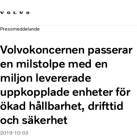
Våra varumärken
Kontakta oss
Hållbara transporter
Pressmeddelande
Om oss
Karriär
Volvokoncernen passerar
Investerare
Nyheter och Media
en milstolpe med en
miljon levererade
uppkopplade enheter för
ökad hållbarhet, drifttid
och säkerhet
2019-10-03