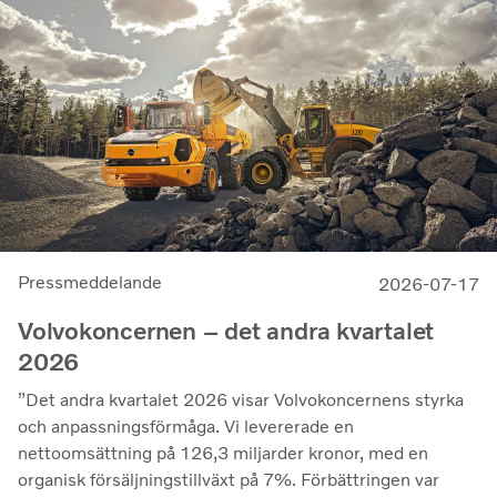
att stärka cellcentrics position som en ledande utvecklare
och producent av bränslecellssystem för tunga
kommersiella tillämpningar.
Pressmeddelande
2026-07-17
Volvokoncernen – det andra kvartalet
2026
”Det andra kvartalet 2026 visar Volvokoncernens styrka
och anpassningsförmåga. Vi levererade en
nettoomsättning på 126,3 miljarder kronor, med en
organisk försäljningstillväxt på 7%. Förbättringen var