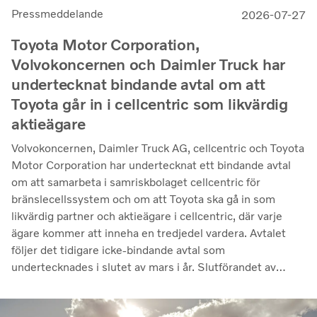
Pressmeddelande
2026-07-27
Toyota Motor Corporation,
Volvokoncernen och Daimler Truck har
undertecknat bindande avtal om att
Toyota går in i cellcentric som likvärdig
aktieägare
Volvokoncernen, Daimler Truck AG, cellcentric och Toyota
Motor Corporation har undertecknat ett bindande avtal
om att samarbeta i samriskbolaget cellcentric för
bränslecellssystem och om att Toyota ska gå in som
likvärdig partner och aktieägare i cellcentric, där varje
ägare kommer att inneha en tredjedel vardera. Avtalet
följer det tidigare icke-bindande avtal som
undertecknades i slutet av mars i år. Slutförandet av
transaktionen är villkorat av att regulatoriska
godkännanden erhålls. Genom samarbetet avser parterna