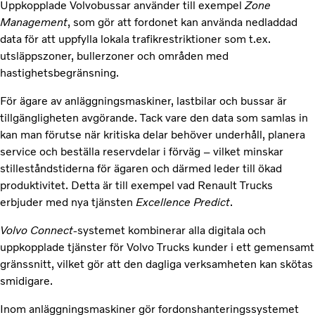
Uppkopplade Volvobussar använder till exempel
Zone
Management
, som gör att fordonet kan använda nedladdad
data för att uppfylla lokala trafikrestriktioner som t.ex.
utsläppszoner, bullerzoner och områden med
hastighetsbegränsning.
För ägare av anläggningsmaskiner, lastbilar och bussar är
tillgängligheten avgörande. Tack vare den data som samlas in
kan man förutse när kritiska delar behöver underhåll, planera
service och beställa reservdelar i förväg – vilket minskar
stilleståndstiderna för ägaren och därmed leder till ökad
produktivitet. Detta är till exempel vad Renault Trucks
erbjuder med nya tjänsten
Excellence Predict
.
Volvo Connect
-systemet kombinerar alla digitala och
uppkopplade tjänster för Volvo Trucks kunder i ett gemensamt
gränssnitt, vilket gör att den dagliga verksamheten kan skötas
smidigare.
Inom anläggningsmaskiner gör fordonshanteringssystemet