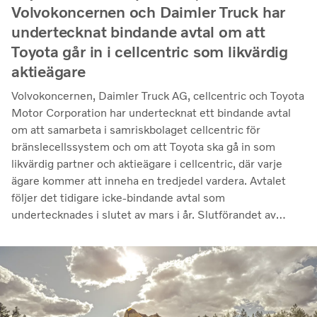
Volvokoncernen och Daimler Truck har
undertecknat bindande avtal om att
Toyota går in i cellcentric som likvärdig
aktieägare
Volvokoncernen, Daimler Truck AG, cellcentric och Toyota
Motor Corporation har undertecknat ett bindande avtal
om att samarbeta i samriskbolaget cellcentric för
bränslecellssystem och om att Toyota ska gå in som
likvärdig partner och aktieägare i cellcentric, där varje
ägare kommer att inneha en tredjedel vardera. Avtalet
följer det tidigare icke-bindande avtal som
undertecknades i slutet av mars i år. Slutförandet av
transaktionen är villkorat av att regulatoriska
godkännanden erhålls. Genom samarbetet avser parterna
att stärka cellcentrics position som en ledande utvecklare
och producent av bränslecellssystem för tunga
kommersiella tillämpningar.