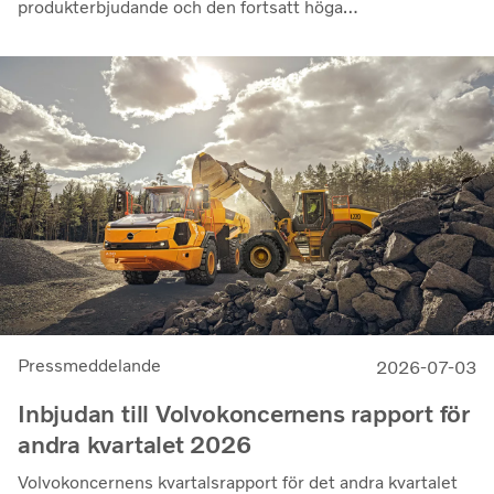
produkterbjudande och den fortsatt höga
utnyttjandegraden av våra kunders flottor på de flesta
marknader. Lönsamheten nådde sin högsta nivå under de
senaste kvartalen. Det justerade rörelseresultatet steg
till 14,8 miljarder kronor (13,5), med en justerad
rörelsemarginal på 11,7%, upp från 11,0% under andra
kvartalet 2025, en utveckling som visar vår förmåga att
generera bra resultat genom konjunkturcykeln”, säger
Martin Lundstedt, vd och koncernchef.
Pressmeddelande
2026-07-03
Inbjudan till Volvokoncernens rapport för
andra kvartalet 2026
Volvokoncernens kvartalsrapport för det andra kvartalet