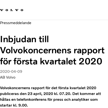
Våra varumärken
Kontakta oss
Hållbara transporter
Pressmeddelande
Om oss
Karriär
Inbjudan till
Investerare
Nyheter och Media
Volvokoncernens rapport
för första kvartalet 2020
2020-04-09
AB Volvo
Volvokoncernens rapport för det första kvartalet 2020
publiceras den 23 april, 2020 kl. 07.20. Det kommer att
hållas en telefonkonferens för press och analytiker som
startar kl. 9.00.