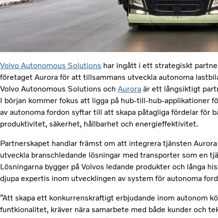
Volvo Autonomous Solutions
har ingått i ett strategiskt par
företaget Aurora för att tillsammans utveckla autonoma lastbil
Volvo Autonomous Solutions och
Aurora
är ett långsiktigt par
I början kommer fokus att ligga på hub-till-hub-applikationer
av autonoma fordon syftar till att skapa påtagliga fördelar för
produktivitet, säkerhet, hållbarhet och energieffektivitet.
Partnerskapet handlar främst om att integrera tjänsten Aurora D
utveckla branschledande lösningar med transporter som en tjä
Lösningarna bygger på Volvos ledande produkter och långa hi
djupa expertis inom utvecklingen av system för autonoma ford
”Att skapa ett konkurrenskraftigt erbjudande inom autonom kö
funtkionalitet, kräver nära samarbete med både kunder och tekn