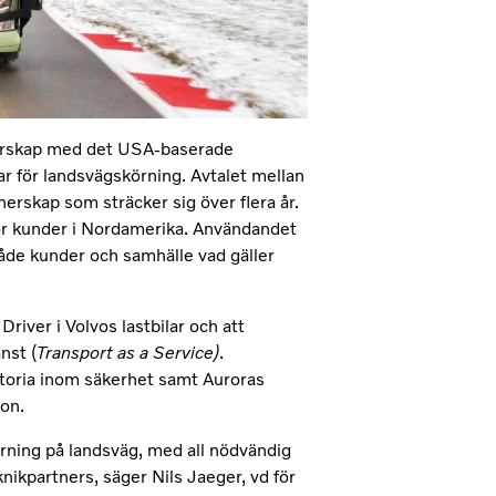
tnerskap med det USA-baserade
ar för landsvägskörning. Avtalet mellan
tnerskap som sträcker sig över flera år.
 för kunder i Nordamerika. Användandet
 både kunder och samhälle vad gäller
river i Volvos lastbilar och att
nst (
Transport as a Service)
.
storia inom säkerhet samt Auroras
on.
rning på landsväg, med all nödvändig
ikpartners, säger Nils Jaeger, vd för