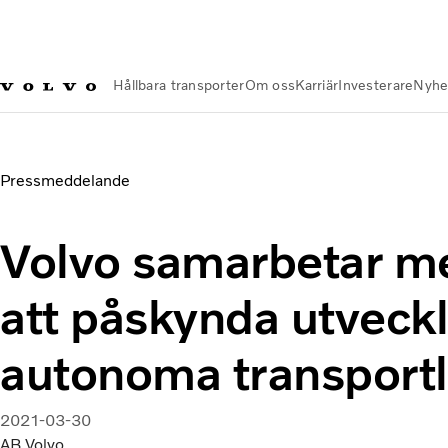
Hållbara transporter
Om oss
Karriär
Investerare
Nyhe
Nyheter och Media
Volvo samarbetar med Aurora för att på
Pressmeddelande
Volvo samarbetar me
att påskynda utveck
autonoma transport
2021-03-30
AB Volvo