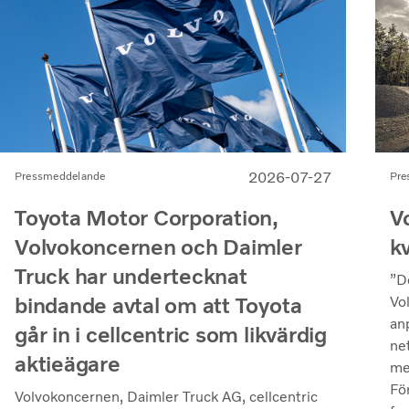
2026-07-27
Pre
Pressmeddelande
V
Toyota Motor Corporation,
k
Volvokoncernen och Daimler
Truck har undertecknat
”D
bindande avtal om att Toyota
Vo
an
går in i cellcentric som likvärdig
ne
aktieägare
me
Fö
Volvokoncernen, Daimler Truck AG, cellcentric