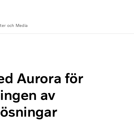
ter och Media
skynda utvecklingen av autonoma transportlösningar
d Aurora för
lingen av
lösningar