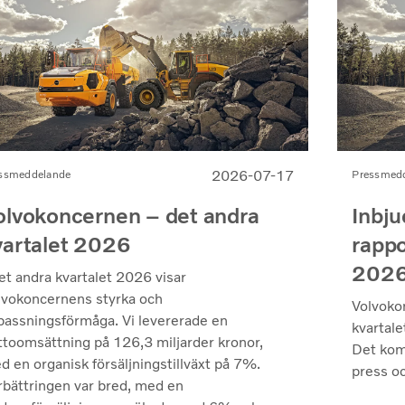
2026-07-17
ssmeddelande
Pressmed
olvokoncernen – det andra
Inbju
vartalet 2026
rappo
202
et andra kvartalet 2026 visar
lvokoncernens styrka och
Volvoko
passningsförmåga. Vi levererade en
kvartale
ttoomsättning på 126,3 miljarder kronor,
Det kom
d en organisk försäljningstillväxt på 7%.
press oc
rbättringen var bred, med en