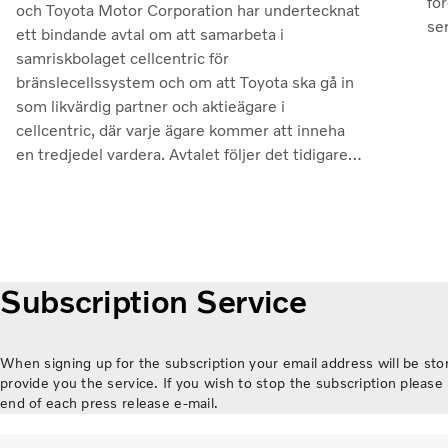
fo
och Toyota Motor Corporation har undertecknat
se
ett bindande avtal om att samarbeta i
– v
samriskbolaget cellcentric för
pr
bränslecellssystem och om att Toyota ska gå in
ut
som likvärdig partner och aktieägare i
fl
cellcentric, där varje ägare kommer att inneha
hö
en tredjedel vardera. Avtalet följer det tidigare
jus
icke-bindande avtal som undertecknades i
mi
slutet av mars i år. Slutförandet av
rö
transaktionen är villkorat av att regulatoriska
un
godkännanden erhålls. Genom samarbetet
vis
avser parterna att stärka cellcentrics position
ge
Subscription Service
som en ledande utvecklare och producent av
Lu
bränslecellssystem för tunga kommersiella
tillämpningar.
When signing up for the subscription your email address will be stor
provide you the service. If you wish to stop the subscription please 
end of each press release e-mail.