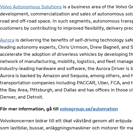
Volvo Autonomous Solutions
is a business area of the Volvo Gr
development, commercialization and sales of autonomous solu
road and off-road space. In such segments, autonomous transpo
customers by contributing to improved flexibility, delivery prec
Aurora
is delivering the benefits of self-driving technology safe
leading autonomy experts, Chris Urmson, Drew Bagnell, and 
accelerate the adoption of driverless vehicles by developing t
network of manufacturing, mobility, logistics, and fleet mana
industry-leading hardware and software, the Aurora Driver is 
Aurora is backed by Amazon and Sequoia, among others, and h
transportation companies including PACCAR, Uber, FCA, and Hyu
the Bay Area, Pittsburgh, and Dallas and has offices in those c
Denver, and Detroit.
För mer information, gå till
volvogroup.se/automation
Volvokoncernen bidrar till ett ökat välstånd genom att erbjuda 
som lastbilar, bussar, anläggningsmaskiner och motorer för mar