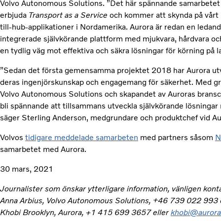
Volvo Autonomous Solutions. ”Det här spännande samarbetet fö
erbjuda
Transport as a Service
och kommer att skynda på vårt
till-hub-applikationer i Nordamerika. Aurora är redan en leda
integrerade självkörande plattform med mjukvara, hårdvara och
en tydlig väg mot effektiva och säkra lösningar för körning på 
”Sedan det första gemensamma projektet 2018 har Aurora utve
deras ingenjörskunskap och engagemang för säkerhet. Med gr
Volvo Autonomous Solutions och skapandet av Auroras bransc
bli spännande att tillsammans utveckla självkörande lösninga
säger Sterling Anderson, medgrundare och produktchef vid Au
Volvos
tidigare meddelade samarbeten
med partners såsom
N
samarbetet med Aurora.
30 mars, 2021
Journalister som önskar ytterligare information, vänligen kont
Anna Arbius, Volvo Autonomous Solutions, +46 739 022 993 
Khobi Brooklyn, Aurora, +1 415 699 3657 eller
khobi@aurora