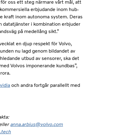
r oss ett steg närmare vårt mål, att
 kommersiella erbjudande inom hub-
nde kraft inom autonoma system. Deras
 datatjänster i kombination erbjuder
landsväg på medellång sikt.”
cklat en djup respekt för Volvo,
unden nu lagd genom bildandet av
hledande utbud av sensorer, ska det
r med Volvos imponerande kundbas”,
rora.
vidia
och andra fortgår parallellt med
akta:
eller
anna.arbius@volvo.com
.tech