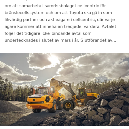
om att samarbeta i samriskbolaget cellcentric för
bränslecellssystem och om att Toyota ska gå in som
likvärdig partner och aktieägare i cellcentric, där varje
ägare kommer att inneha en tredjedel vardera. Avtalet
följer det tidigare icke-bindande avtal som
undertecknades i slutet av mars i år. Slutförandet av
transaktionen är villkorat av att regulatoriska
godkännanden erhålls. Genom samarbetet avser parterna
att stärka cellcentrics position som en ledande utvecklare
och producent av bränslecellssystem för tunga
kommersiella tillämpningar.