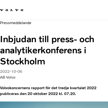
Våra varumärken
Kontakta oss
Hållbara transporter
Pressmeddelande
Om oss
Karriär
Inbjudan till press- och
Investerare
Nyheter och Media
analytikerkonferens i
Stockholm
2022-10-06
AB Volvo
Volvokoncernens rapport för det tredje kvartalet 2022
publiceras den 20 oktober 2022 kl. 07.20.