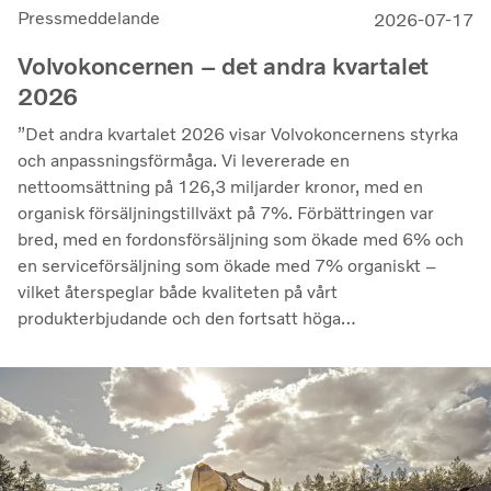
Pressmeddelande
2026-07-17
Volvokoncernen – det andra kvartalet
2026
”Det andra kvartalet 2026 visar Volvokoncernens styrka
och anpassningsförmåga. Vi levererade en
nettoomsättning på 126,3 miljarder kronor, med en
organisk försäljningstillväxt på 7%. Förbättringen var
bred, med en fordonsförsäljning som ökade med 6% och
en serviceförsäljning som ökade med 7% organiskt –
vilket återspeglar både kvaliteten på vårt
produkterbjudande och den fortsatt höga
utnyttjandegraden av våra kunders flottor på de flesta
marknader. Lönsamheten nådde sin högsta nivå under de
senaste kvartalen. Det justerade rörelseresultatet steg
till 14,8 miljarder kronor (13,5), med en justerad
rörelsemarginal på 11,7%, upp från 11,0% under andra
kvartalet 2025, en utveckling som visar vår förmåga att