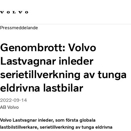
Våra varumärken
Kontakta oss
Hållbara transporter
Pressmeddelande
Om oss
Karriär
Genombrott: Volvo
Investerare
Nyheter och Media
Lastvagnar inleder
serietillverkning av tunga
eldrivna lastbilar
2022-09-14
AB Volvo
Volvo Lastvagnar inleder, som första globala
lastbilstillverkare, serietillverkning av tunga eldrivna