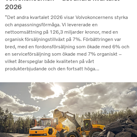
2026
”Det andra kvartalet 2026 visar Volvokoncernens styrka
och anpassningsförmåga. Vi levererade en
nettoomsättning på 126,3 miljarder kronor, med en
organisk försäljningstillväxt på 7%. Förbättringen var
bred, med en fordonsförsäljning som ökade med 6% och
en serviceförsäljning som ökade med 7% organiskt –
vilket återspeglar både kvaliteten på vårt
produkterbjudande och den fortsatt höga
utnyttjandegraden av våra kunders flottor på de flesta
marknader. Lönsamheten nådde sin högsta nivå under de
senaste kvartalen. Det justerade rörelseresultatet steg
till 14,8 miljarder kronor (13,5), med en justerad
rörelsemarginal på 11,7%, upp från 11,0% under andra
kvartalet 2025, en utveckling som visar vår förmåga att
generera bra resultat genom konjunkturcykeln”, säger
Martin Lundstedt, vd och koncernchef.