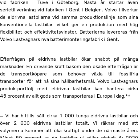
vid fabriken i Tuve i Göteborg. Nästa år startar även
serietillverkning vid fabriken i Gent i Belgien. Volvo tillverkar
de eldrivna lastbilarna vid samma produktionslinje som sina
konventionella lastbilar, vilket ger en produktion med hög
flexibilitet och effektivitetsvinster. Batterierna levereras från
Volvo Lastvagnars nya batterimonteringsfabrik i Gent.
Efterfrågan på eldrivna lastbilar ökar snabbt på många
marknader. En drivande kraft bakom den ökade efterfrågan är
de transportköpare som behöver växla till fossilfria
transporter för att nå sina hållbarhetsmål. Volvo Lastvagnars
produktportfölj med eldrivna lastbilar kan hantera cirka
45 procent
av allt gods som transporteras i Europa i dag.**
– Vi har hittills sålt cirka
1 000 tunga eldrivna lastbilar oc
över 2 600
eldrivna lastbilar totalt. Vi räknar med att
volymerna kommer att öka kraftigt under de närmaste åren.
Minst 50 procent av de lastbilar vi säljer globalt år 2030