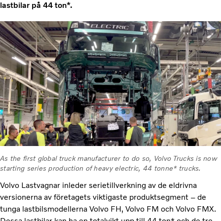
lastbilar på 44 ton*.
As the first global truck manufacturer to do so, Volvo Trucks is now
starting series production of heavy electric, 44 tonne* trucks.
Volvo Lastvagnar inleder serietillverkning av de eldrivna
versionerna av företagets viktigaste produktsegment – de
tunga lastbilsmodellerna Volvo FH, Volvo FM och Volvo FMX.
Dessa lastbilar kan ha en totalvikt upp till 44 ton* och de tre