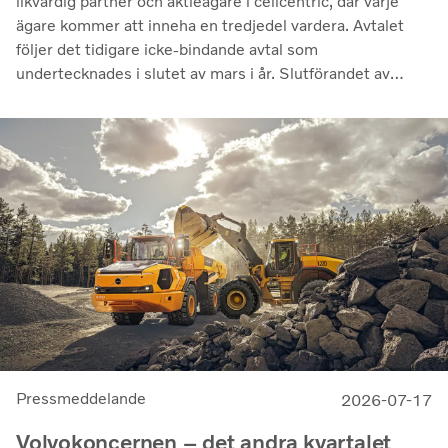
likvärdig partner och aktieägare i cellcentric, där varje
ägare kommer att inneha en tredjedel vardera. Avtalet
följer det tidigare icke-bindande avtal som
undertecknades i slutet av mars i år. Slutförandet av
transaktionen är villkorat av att regulatoriska
godkännanden erhålls. Genom samarbetet avser parterna
att stärka cellcentrics position som en ledande utvecklare
och producent av bränslecellssystem för tunga
kommersiella tillämpningar.
Pressmeddelande
2026-07-17
Volvokoncernen – det andra kvartalet