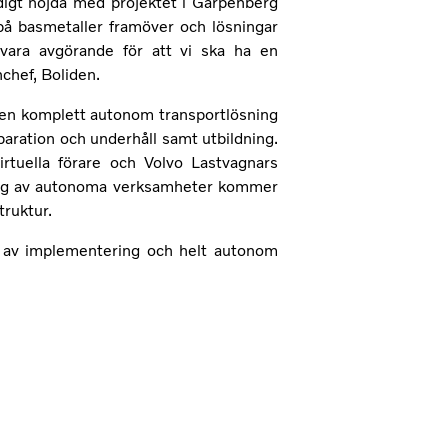
ldigt nöjda med projektet i Garpenberg
å basmetaller framöver och lösningar
vara avgörande för att vi ska ha en
chef, Boliden.
en komplett autonom transportlösning
paration och underhåll samt utbildning.
rtuella förare och Volvo Lastvagnars
ring av autonoma verksamheter kommer
ruktur.
t av implementering och helt autonom