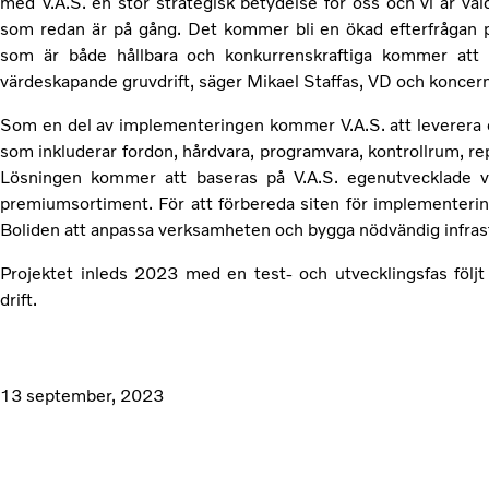
med V.A.S. en stor strategisk betydelse för oss och vi är vä
som redan är på gång. Det kommer bli en ökad efterfrågan p
som är både hållbara och konkurrenskraftiga kommer att 
värdeskapande gruvdrift, säger Mikael Staffas, VD och koncern
Som en del av implementeringen kommer V.A.S. att leverera 
som inkluderar fordon, hårdvara, programvara, kontrollrum, re
Lösningen kommer att baseras på V.A.S. egenutvecklade vi
premiumsortiment. För att förbereda siten för implemente
Boliden att anpassa verksamheten och bygga nödvändig infrast
Projektet inleds 2023 med en test- och utvecklingsfas följ
drift.
13 september, 2023