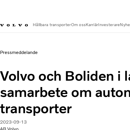
Hållbara transporter
Om oss
Karriär
Investerare
Nyhe
Nyheter och Media
Volvo och Boliden i lånsiktigt samarbet
Pressmeddelande
Volvo och Boliden i l
samarbete om auto
transporter
2023-09-13
AB Volvo