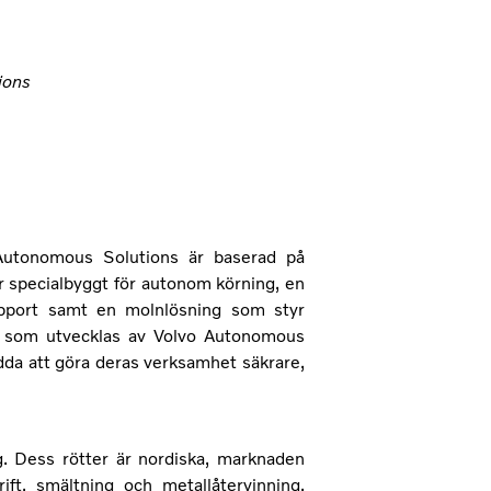
ions
Autonomous Solutions är baserad på
r specialbyggt för autonom körning, en
dssupport samt en molnlösning som styr
ar som utvecklas av Volvo Autonomous
dda att göra deras verksamhet säkrare,
g. Dess rötter är nordiska, marknaden
ft, smältning och metallåtervinning.