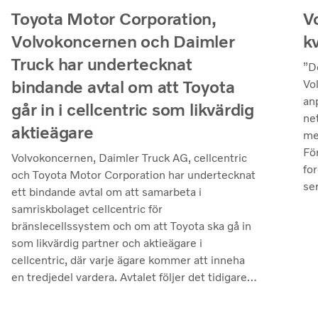
V
Toyota Motor Corporation,
k
Volvokoncernen och Daimler
Truck har undertecknat
”D
bindande avtal om att Toyota
Vo
an
går in i cellcentric som likvärdig
ne
aktieägare
me
Fö
Volvokoncernen, Daimler Truck AG, cellcentric
fo
och Toyota Motor Corporation har undertecknat
se
ett bindande avtal om att samarbeta i
– v
samriskbolaget cellcentric för
pr
bränslecellssystem och om att Toyota ska gå in
ut
som likvärdig partner och aktieägare i
fl
cellcentric, där varje ägare kommer att inneha
hö
en tredjedel vardera. Avtalet följer det tidigare
jus
icke-bindande avtal som undertecknades i
mi
slutet av mars i år. Slutförandet av