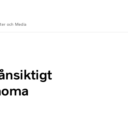
ter och Media
e om autonoma transporter
ånsiktigt
noma