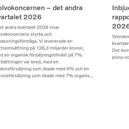
olvokoncernen – det andra
Inbju
vartalet 2026
rappo
202
et andra kvartalet 2026 visar
lvokoncernens styrka och
Volvoko
passningsförmåga. Vi levererade en
kvartale
ttoomsättning på 126,3 miljarder kronor,
Det kom
d en organisk försäljningstillväxt på 7%.
press oc
rbättringen var bred, med en
rdonsförsäljning som ökade med 6% och en
rviceförsäljning som ökade med 7% organiskt
ilket återspeglar både kvaliteten på vårt
odukterbjudande och den fortsatt höga
nyttjandegraden av våra kunders flottor på de
esta marknader. Lönsamheten nådde sin
gsta nivå under de senaste kvartalen. Det
terade rörelseresultatet steg till 14,8
ljarder kronor (13,5), med en justerad