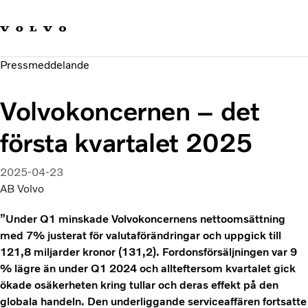
Våra varumärken
Kontakta oss
Hållbara transporter
Pressmeddelande
Om oss
Karriär
Volvokoncernen – det
Investerare
Nyheter och Media
första kvartalet 2025
2025-04-23
AB Volvo
”Under Q1 minskade Volvokoncernens nettoomsättning
med 7% justerat för valutaförändringar och uppgick till
121,8 miljarder kronor (131,2). Fordonsförsäljningen var 9
% lägre än under Q1 2024 och allteftersom kvartalet gick
ökade osäkerheten kring tullar och deras effekt på den
globala handeln. Den underliggande serviceaffären fortsatte