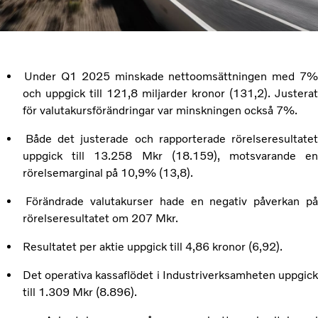
Under Q1 2025 minskade nettoomsättningen med 7
och uppgick till 121,8 miljarder kronor (131,2). Justerat
för valutakursförändringar var minskningen också 7%.
Både det justerade och rapporterade rörelseresultate
uppgick till 13.258 Mkr (18.159), motsvarande en
rörelsemarginal på 10,9% (13,8).
Förändrade valutakurser hade en negativ påverkan p
rörelseresultatet om 207 Mkr.
Resultatet per aktie uppgick till 4,86 kronor (6,92).
Det operativa kassaflödet i Industriverksamheten uppgic
till 1.309 Mkr (8.896).