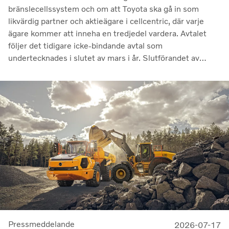
bränslecellssystem och om att Toyota ska gå in som
likvärdig partner och aktieägare i cellcentric, där varje
ägare kommer att inneha en tredjedel vardera. Avtalet
följer det tidigare icke-bindande avtal som
undertecknades i slutet av mars i år. Slutförandet av
transaktionen är villkorat av att regulatoriska
godkännanden erhålls. Genom samarbetet avser parterna
att stärka cellcentrics position som en ledande utvecklare
och producent av bränslecellssystem för tunga
kommersiella tillämpningar.
Pressmeddelande
2026-07-17