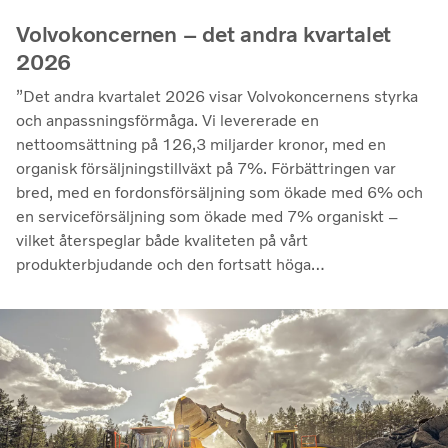
Volvokoncernen – det andra kvartalet
2026
”Det andra kvartalet 2026 visar Volvokoncernens styrka
och anpassningsförmåga. Vi levererade en
nettoomsättning på 126,3 miljarder kronor, med en
organisk försäljningstillväxt på 7%. Förbättringen var
bred, med en fordonsförsäljning som ökade med 6% och
en serviceförsäljning som ökade med 7% organiskt –
vilket återspeglar både kvaliteten på vårt
produkterbjudande och den fortsatt höga
utnyttjandegraden av våra kunders flottor på de flesta
marknader. Lönsamheten nådde sin högsta nivå under de
senaste kvartalen. Det justerade rörelseresultatet steg
till 14,8 miljarder kronor (13,5), med en justerad
rörelsemarginal på 11,7%, upp från 11,0% under andra
kvartalet 2025, en utveckling som visar vår förmåga att
generera bra resultat genom konjunkturcykeln”, säger