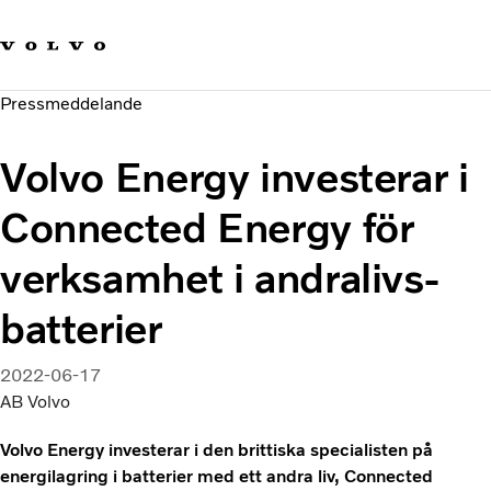
Våra varumärken
Kontakta oss
Hållbara transporter
Pressmeddelande
Om oss
Karriär
Volvo Energy investerar i
Investerare
Nyheter och Media
Connected Energy för
verksamhet i andralivs-
batterier
2022-06-17
AB Volvo
Volvo Energy investerar i den brittiska specialisten på
energilagring i batterier med ett andra liv, Connected