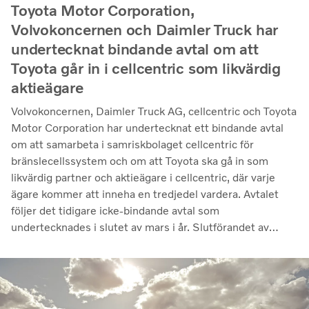
Toyota Motor Corporation,
Volvokoncernen och Daimler Truck har
undertecknat bindande avtal om att
Toyota går in i cellcentric som likvärdig
aktieägare
Volvokoncernen, Daimler Truck AG, cellcentric och Toyota
Motor Corporation har undertecknat ett bindande avtal
om att samarbeta i samriskbolaget cellcentric för
bränslecellssystem och om att Toyota ska gå in som
likvärdig partner och aktieägare i cellcentric, där varje
ägare kommer att inneha en tredjedel vardera. Avtalet
följer det tidigare icke-bindande avtal som
undertecknades i slutet av mars i år. Slutförandet av
transaktionen är villkorat av att regulatoriska
godkännanden erhålls. Genom samarbetet avser parterna
att stärka cellcentrics position som en ledande utvecklare
och producent av bränslecellssystem för tunga