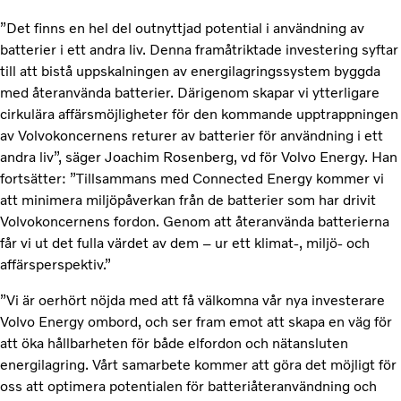
”Det finns en hel del outnyttjad potential i användning av
batterier i ett andra liv. Denna framåtriktade investering syftar
till att bistå uppskalningen av energilagringssystem byggda
med återanvända batterier. Därigenom skapar vi ytterligare
cirkulära affärsmöjligheter för den kommande upptrappningen
av Volvokoncernens returer av batterier för användning i ett
andra liv”, säger Joachim Rosenberg, vd för Volvo Energy. Han
fortsätter: ”Tillsammans med Connected Energy kommer vi
att minimera miljöpåverkan från de batterier som har drivit
Volvokoncernens fordon. Genom att återanvända batterierna
får vi ut det fulla värdet av dem – ur ett klimat-, miljö- och
affärsperspektiv.”
”Vi är oerhört nöjda med att få välkomna vår nya investerare
Volvo Energy ombord, och ser fram emot att skapa en väg för
att öka hållbarheten för både elfordon och nätansluten
energilagring. Vårt samarbete kommer att göra det möjligt för
oss att optimera potentialen för batteriåteranvändning och