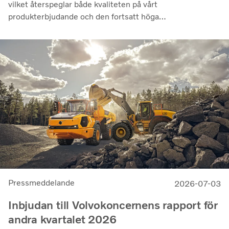
vilket återspeglar både kvaliteten på vårt
produkterbjudande och den fortsatt höga
utnyttjandegraden av våra kunders flottor på de flesta
marknader. Lönsamheten nådde sin högsta nivå under de
senaste kvartalen. Det justerade rörelseresultatet steg
till 14,8 miljarder kronor (13,5), med en justerad
rörelsemarginal på 11,7%, upp från 11,0% under andra
kvartalet 2025, en utveckling som visar vår förmåga att
generera bra resultat genom konjunkturcykeln”, säger
Martin Lundstedt, vd och koncernchef.
Pressmeddelande
2026-07-03
Inbjudan till Volvokoncernens rapport för
andra kvartalet 2026