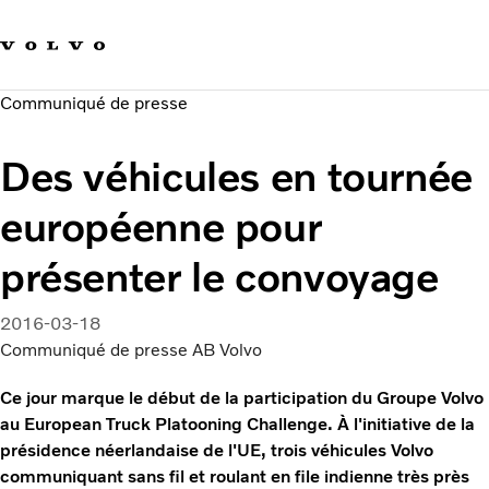
Our brands
Contact us
Sustainable Transportation
Communiqué de presse
Careers
Investors
Des véhicules en tournée
News & Media
Suppliers
européenne pour
About us
présenter le convoyage
2016-03-18
Communiqué de presse AB Volvo
Ce jour marque le début de la participation du Groupe Volvo
au European Truck Platooning Challenge. À l'initiative de la
présidence néerlandaise de l'UE, trois véhicules Volvo
communiquant sans fil et roulant en file indienne très près