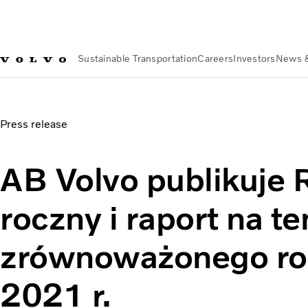
Sustainable Transportation
Careers
Investors
News 
About us
Organization
Our Global Presence
Volvo Group Po
AB Volvo publikuje Raport roczny i raport na temat zrówno
Press release
AB Volvo publikuje 
roczny i raport na t
zrównoważonego ro
2021 r.