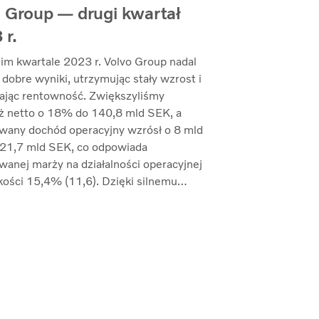
 Group — drugi kwartał
 r.
im kwartale 2023 r. Volvo Group nadal
 dobre wyniki, utrzymując stały wzrost i
ając rentowność. Zwiększyliśmy
ż netto o 18% do 140,8 mld SEK, a
wany dochód operacyjny wzrósł o 8 mld
21,7 mld SEK, co odpowiada
wanej marży na działalności operacyjnej
ości 15,4% (11,6). Dzięki silnemu
eniu na sprzedaż udało nam się
ć marże przy jednoczesnym
owaniu inflacji kosztów i zwiększonych
ń w łańcuchu dostaw” — mówi Martin
t, prezes i dyrektor generalny.