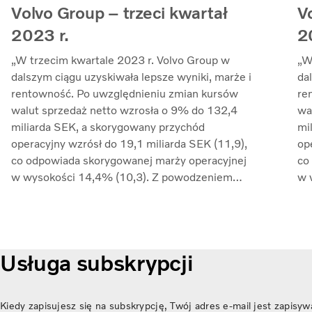
Volvo Group – trzeci kwartał
V
2023 r.
2
„W trzecim kwartale 2023 r. Volvo Group w
„W
dalszym ciągu uzyskiwała lepsze wyniki, marże i
da
rentowność. Po uwzględnieniu zmian kursów
re
walut sprzedaż netto wzrosła o 9% do 132,4
wa
miliarda SEK, a skorygowany przychód
mi
operacyjny wzrósł do 19,1 miliarda SEK (11,9),
op
co odpowiada skorygowanej marży operacyjnej
co
w wysokości 14,4% (10,3). Z powodzeniem
w 
złagodziliśmy inflację kosztów poprzez
zł
zarządzanie cenami i nadal przeciwdziałaliśmy
za
zakłóceniom w łańcuchu dostaw. Zwrot z
za
zaangażowanego kapitału wzrósł do 33,7%
za
Usługa subskrypcji
(27,4)” – mówi Martin Lundstedt, prezes i
(2
dyrektor generalny.
dy
Kiedy zapisujesz się na subskrypcję, Twój adres e-mail jest zapisy