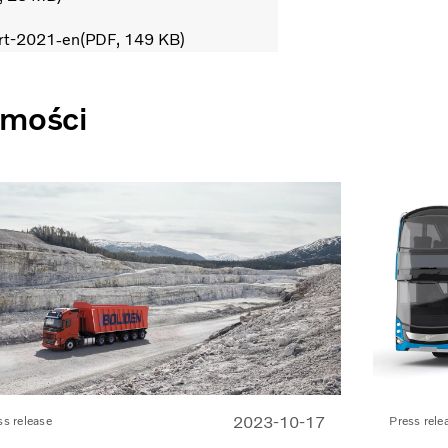
ort-2021-en
PDF
149 KB
omości
2023-10-17
ss release
Press rele