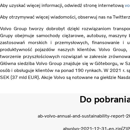
Aby uzyskać więcej informacji, odwiedź stronę internetową
vo
Aby otrzymywać więcej wiadomości, obserwuj nas na Twitter
Volvo Group tworzy dobrobyt dzięki rozwiązaniom transpor
Grupy obejmuje samochody ciężarowe, autobusy, maszyny 
zastosowań morskich i przemysłowych, finansowanie i us
produktywność pojazdów naszych klientów. Volvo Group,
tworzenie przyszłościowych rozwiązań w zakresie zrównoważo
Główna siedziba Volvo Group znajduje się w Göteborgu, w Sz
osób i obsługuje klientów na ponad 190 rynkach. W 2021 r. 
SEK (37 mld EUR). Akcje Volvo są notowane na giełdzie Nasd
Do pobrani
ab-volvo-annual-and-sustainability-report-
abvolvo-2021-12-31-en.zip
ZIP