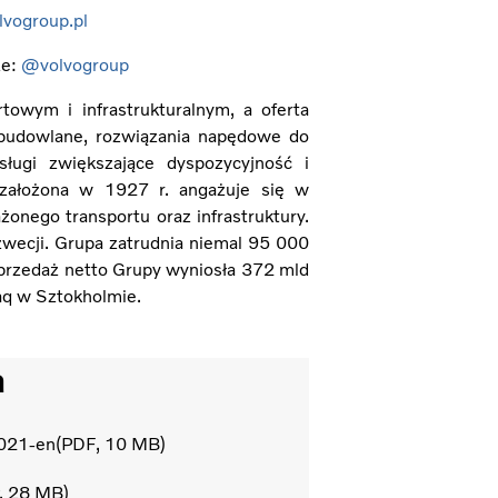
lvogroup.pl
ze:
@volvogroup
towym i infrastrukturalnym, a oferta
budowlane, rozwiązania napędowe do
ługi zwiększające dyspozycyjność i
 założona w 1927 r. angażuje się w
nego transportu oraz infrastruktury.
wecji. Grupa zatrudnia niemal 95 000
sprzedaż netto Grupy wyniosła 372 mld
aq w Sztokholmie.
a
2021-en
PDF
10 MB
28 MB