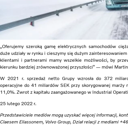
„Oferujemy szeroką gamę elektrycznych samochodów cięż
duże udziały w rynku i cieszymy się dużym zainteresowaniem
klientami i partnerami mamy wszelkie możliwości, by prze
kierunku bardziej zrównoważonej przyszłości” — mówi Martin 
W 2021 r. sprzedaż netto Grupy wzrosła do 372 milia
operacyjne do 41 miliardów SEK przy skorygowanej marży na
11,0%. Zwrot z kapitału zaangażowanego w Industrial Operat
25 lutego 2022 r.
Przedstawiciele mediów mogą uzyskać więcej informacji, konta
Claesem Eliassonem, Volvo Group, Dział relacji z mediami +