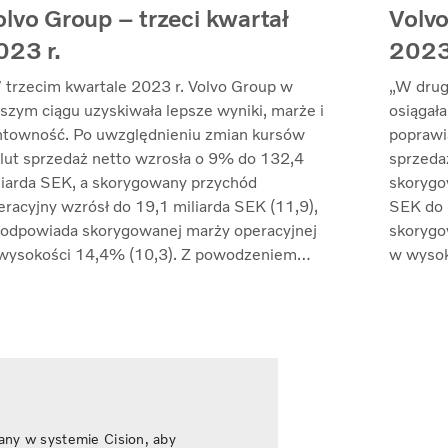
olvo Group – trzeci kwartał
Volvo
023 r.
2023
 trzecim kwartale 2023 r. Volvo Group w
„W drug
lszym ciągu uzyskiwała lepsze wyniki, marże i
osiągała
ntowność. Po uwzględnieniu zmian kursów
poprawi
lut sprzedaż netto wzrosła o 9% do 132,4
sprzeda
liarda SEK, a skorygowany przychód
skorygo
eracyjny wzrósł do 19,1 miliarda SEK (11,9),
SEK do 
 odpowiada skorygowanej marży operacyjnej
skorygo
wysokości 14,4% (10,3). Z powodzeniem
w wysok
agodziliśmy inflację kosztów poprzez
nastawi
rządzanie cenami i nadal przeciwdziałaliśmy
poprawi
kłóceniom w łańcuchu dostaw. Zwrot z
kontrol
angażowanego kapitału wzrósł do 33,7%
zakłóce
7,4)” – mówi Martin Lundstedt, prezes i
Lundsted
rektor generalny.
wany w systemie Cision, aby