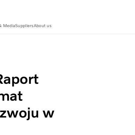
& Media
Suppliers
About us
land
Wiadomości i multimedia
ważonego rozwoju w 2021 r.
Raport
emat
zwoju w