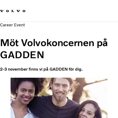
Våra varumärken
Kontakta oss
Hållbara transporter
Career Event
Om oss
Karriär
Möt Volvokoncernen på
Investerare
Nyheter och Media
GADDEN
2-3 november finns vi på GADDEN för dig.