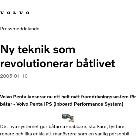
Våra varumärken
Kontakta oss
Hållbara transporter
Pressmeddelande
Om oss
Karriär
Ny teknik som
Investerare
Nyheter och Media
revolutionerar båtlivet
2005-01-10
-
Volvo Penta lanserar nu ett helt nytt framdrivningssystem för
båtar - Volvo Penta IPS (Inboard Performance System)
Det nya systemet gör båtarna snabbare, starkare, tystare,
renare och lika enkla att manövrera som en vanlig personbil.