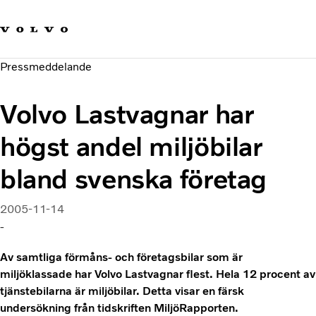
Våra varumärken
Kontakta oss
Hållbara transporter
Pressmeddelande
Om oss
Karriär
Volvo Lastvagnar har
Investerare
Nyheter och Media
högst andel miljöbilar
bland svenska företag
2005-11-14
-
Av samtliga förmåns- och företagsbilar som är
miljöklassade har Volvo Lastvagnar flest. Hela 12 procent av
tjänstebilarna är miljöbilar. Detta visar en färsk
undersökning från tidskriften MiljöRapporten.