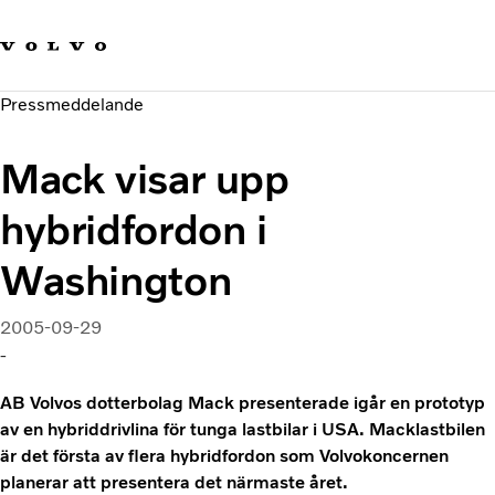
Våra varumärken
Kontakta oss
Hållbara transporter
Pressmeddelande
Om oss
Karriär
Mack visar upp
Investerare
Nyheter och Media
hybridfordon i
Washington
2005-09-29
-
AB Volvos dotterbolag Mack presenterade igår en prototyp
av en hybriddrivlina för tunga lastbilar i USA. Macklastbilen
är det första av flera hybridfordon som Volvokoncernen
planerar att presentera det närmaste året.