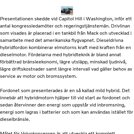
Presentationen skedde vid Capitol Hill i Washington, inför ett
antal kongressledamöter och regeringstjänstemän. Drivlinan
som visades är placerad i en tankbil från Mack och utvecklad i
samarbete med det amerikanska flygvapnet. Dieseldrivna
hybridfordon kombinerar elmotorns kraft med kraften från en
dieselmotor. Fördelarna med hybridteknik är bland annat
förbättrad bränsleekonomi, lägre utsläpp, minskad ljudnivå,
lägre driftskostnader samt längre intervall vad gäller behov av
service av motor och bromssystem.
Fordonet som presenterades är en så kallad mild hybrid. Det
innebär att hybridmotorn hjälper till vid start av fordonet och
sedan återvinner den energi som uppstår vid inbromsning,
energi som lagras i batterier och som kan användas istället för
dieselbränsle.
Målet för Volvokoncernen är att utveckla ett komplett