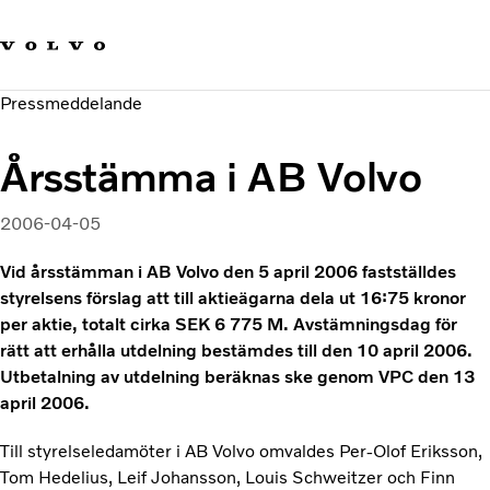
Våra varumärken
Kontakta oss
Hållbara transporter
Pressmeddelande
Om oss
Karriär
Årsstämma i AB Volvo
Investerare
Nyheter och Media
2006-04-05
Vid årsstämman i AB Volvo den 5 april 2006 fastställdes
styrelsens förslag att till aktieägarna dela ut 16:75 kronor
per aktie, totalt cirka SEK 6 775 M. Avstämningsdag för
rätt att erhålla utdelning bestämdes till den 10 april 2006.
Utbetalning av utdelning beräknas ske genom VPC den 13
april 2006.
Till styrelseledamöter i AB Volvo omvaldes Per-Olof Eriksson,
Tom Hedelius, Leif Johansson, Louis Schweitzer och Finn