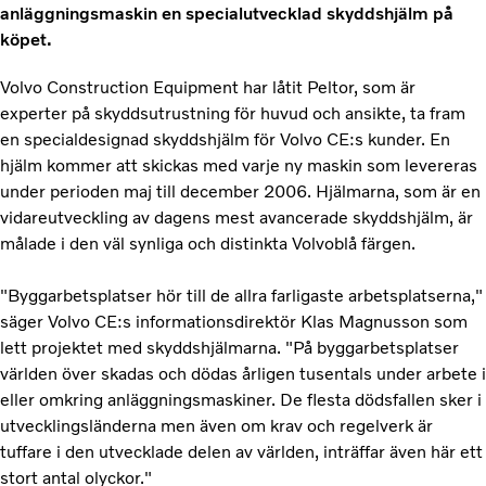
anläggningsmaskin en specialutvecklad skyddshjälm på
köpet.
Volvo Construction Equipment har låtit Peltor, som är
experter på skyddsutrustning för huvud och ansikte, ta fram
en specialdesignad skyddshjälm för Volvo CE:s kunder. En
hjälm kommer att skickas med varje ny maskin som levereras
under perioden maj till december 2006. Hjälmarna, som är en
vidareutveckling av dagens mest avancerade skyddshjälm, är
målade i den väl synliga och distinkta Volvoblå färgen.
"Byggarbetsplatser hör till de allra farligaste arbetsplatserna,"
säger Volvo CE:s informationsdirektör Klas Magnusson som
lett projektet med skyddshjälmarna. "På byggarbetsplatser
världen över skadas och dödas årligen tusentals under arbete i
eller omkring anläggningsmaskiner. De flesta dödsfallen sker i
utvecklingsländerna men även om krav och regelverk är
tuffare i den utvecklade delen av världen, inträffar även här ett
stort antal olyckor."