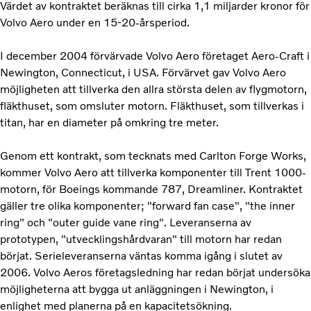
Värdet av kontraktet beräknas till cirka 1,1 miljarder kronor för
Volvo Aero under en 15-20-årsperiod.
I december 2004 förvärvade Volvo Aero företaget Aero-Craft i
Newington, Connecticut, i USA. Förvärvet gav Volvo Aero
möjligheten att tillverka den allra största delen av flygmotorn,
fläkthuset, som omsluter motorn. Fläkthuset, som tillverkas i
titan, har en diameter på omkring tre meter.
Genom ett kontrakt, som tecknats med Carlton Forge Works,
kommer Volvo Aero att tillverka komponenter till Trent 1000-
motorn, för Boeings kommande 787, Dreamliner. Kontraktet
gäller tre olika komponenter; "forward fan case", "the inner
ring" och "outer guide vane ring". Leveranserna av
prototypen, "utvecklingshårdvaran" till motorn har redan
börjat. Serieleveranserna väntas komma igång i slutet av
2006. Volvo Aeros företagsledning har redan börjat undersöka
möjligheterna att bygga ut anläggningen i Newington, i
enlighet med planerna på en kapacitetsökning.