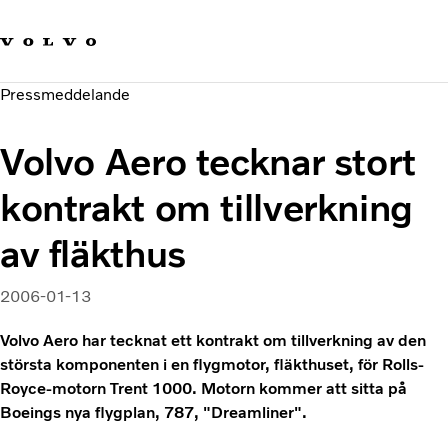
Våra varumärken
Kontakta oss
Hållbara transporter
Pressmeddelande
Om oss
Karriär
Volvo Aero tecknar stort
Investerare
Nyheter och Media
kontrakt om tillverkning
av fläkthus
2006-01-13
Volvo Aero har tecknat ett kontrakt om tillverkning av den
största komponenten i en flygmotor, fläkthuset, för Rolls-
Royce-motorn Trent 1000. Motorn kommer att sitta på
Boeings nya flygplan, 787, "Dreamliner".