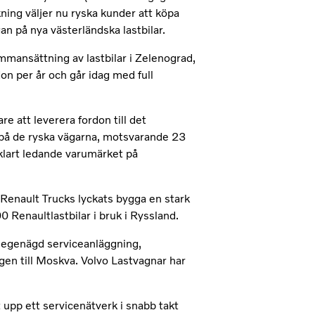
ning väljer nu ryska kunder att köpa
an på nya västerländska lastbilar.
mansättning av lastbilar i Zelenograd,
on per år och går idag med full
re att leverera fordon till det
 på de ryska vägarna, motsvarande 23
 klart ledande varumärket på
 Renault Trucks lyckats bygga en stark
0 Renaultlastbilar i bruk i Ryssland.
n egenägd serviceanläggning,
en till Moskva. Volvo Lastvagnar har
 upp ett servicenätverk i snabb takt