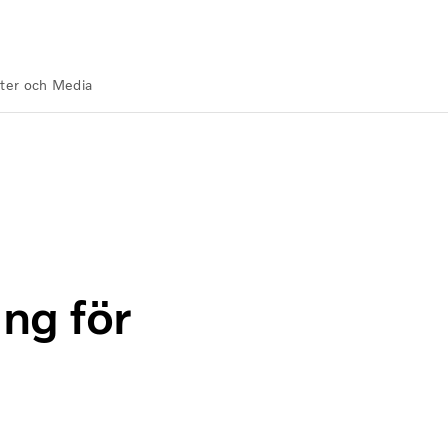
ter och Media
ng för lastbilar i Ryssland
ng för