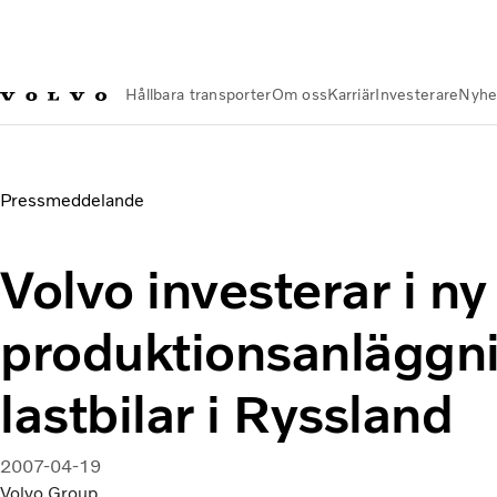
Hållbara transporter
Om oss
Karriär
Investerare
Nyhe
Nyheter och Media
Volvo investerar i ny produktionsanläggni
Pressmeddelande
Volvo investerar i ny
produktionsanläggni
lastbilar i Ryssland
2007-04-19
Volvo Group