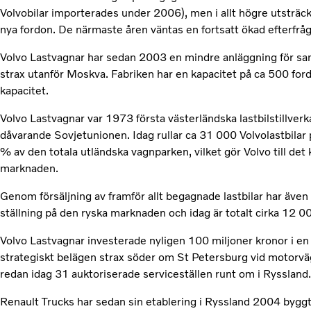
Volvobilar importerades under 2006), men i allt högre utsträck
nya fordon. De närmaste åren väntas en fortsatt ökad efterfråg
Volvo Lastvagnar har sedan 2003 en mindre anläggning för sam
strax utanför Moskva. Fabriken har en kapacitet på ca 500 ford
kapacitet.
Volvo Lastvagnar var 1973 första västerländska lastbilstillverka
dåvarande Sovjetunionen. Idag rullar ca 31 000 Volvolastbilar
% av den totala utländska vagnparken, vilket gör Volvo till det
marknaden.
Genom försäljning av framför allt begagnade lastbilar har även
ställning på den ryska marknaden och idag är totalt cirka 12 00
Volvo Lastvagnar investerade nyligen 100 miljoner kronor i e
strategiskt belägen strax söder om St Petersburg vid motorväg
redan idag 31 auktoriserade serviceställen runt om i Ryssland.
Renault Trucks har sedan sin etablering i Ryssland 2004 byggt