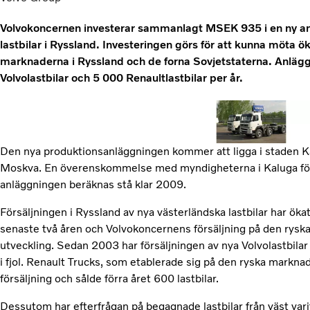
Volvokoncernen investerar sammanlagt MSEK 935 i en ny a
lastbilar i Ryssland. Investeringen görs för att kunna möta ö
marknaderna i Ryssland och de forna Sovjetstaterna. Anlägg
Volvolastbilar och 5 000 Renaultlastbilar per år.
Den nya produktionsanläggningen kommer att ligga i staden Ka
Moskva. En överenskommelse med myndigheterna i Kaluga för
anläggningen beräknas stå klar 2009.
Försäljningen i Ryssland av nya västerländska lastbilar har ök
senaste två åren och Volvokoncernens försäljning på den rysk
utveckling. Sedan 2003 har försäljningen av nya Volvolastbilar 
i fjol. Renault Trucks, som etablerade sig på den ryska markna
försäljning och sålde förra året 600 lastbilar.
Dessutom har efterfrågan på begagnade lastbilar från väst var