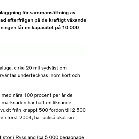
nläggning för sammansättning av
kad efterfrågan på de kraftigt växande
ningen får en kapacitet på 10 000
luga, cirka 20 mil sydväst om
väntas undertecknas inom kort och
at med nära 100 procent per år de
a marknaden har haft en liknande
vuxit från knappt 500 fordon till 2 500
den först 2004, har också ökat sin
it stor i Ryssland (ca 5 000 begagnade