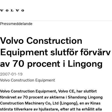
Våra varumärken
Kontakta oss
Hållbara transporter
Pressmeddelande
Om oss
Karriär
Volvo Construction
Investerare
Nyheter och Media
Equipment slutför förvärv
av 70 procent i Lingong
2007-01-19
Volvo Construction Equipment
Volvo Construction Equipment, Volvo CE, har slutfört
förvärvet av 70 procent av aktierna i Shandong Lingong
Construction Machinery Co, Ltd (Lingong), en av Kinas
största tillverkare av hjullastare, efter att ha erhållit alla