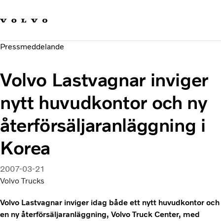
Våra varumärken
Kontakta oss
Hållbara transporter
Pressmeddelande
Om oss
Karriär
Volvo Lastvagnar inviger
Investerare
Nyheter och Media
nytt huvudkontor och ny
återförsäljaranläggning i
Korea
2007-03-21
Volvo Trucks
Volvo Lastvagnar inviger idag både ett nytt huvudkontor och
en ny återförsäljaranläggning, Volvo Truck Center, med