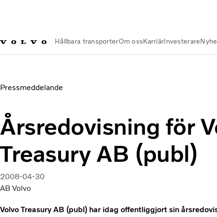
Hållbara transporter
Om oss
Karriär
Investerare
Nyhe
Nyheter och Media
Årsredovisning för Volvo Treasury AB (pu
Pressmeddelande
Årsredovisning för V
Treasury AB (publ)
2008-04-30
AB Volvo
Volvo Treasury AB (publ) har idag offentliggjort sin årsredovi