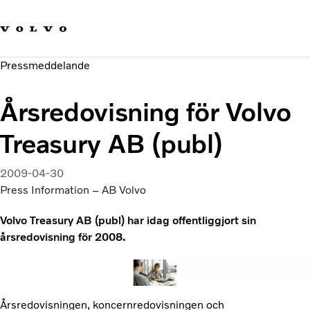
Våra varumärken
Kontakta oss
Hållbara transporter
Pressmeddelande
Om oss
Karriär
Årsredovisning för Volvo
Investerare
Nyheter och Media
Treasury AB (publ)
2009-04-30
Press Information – AB Volvo
Volvo Treasury AB (publ) har idag offentliggjort sin
årsredovisning för 2008.
Årsredovisningen, koncernredovisningen och