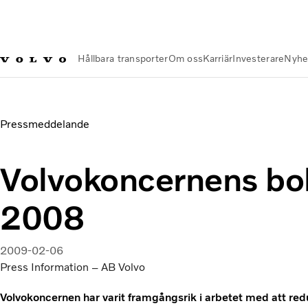
Hållbara transporter
Om oss
Karriär
Investerare
Nyhe
Nyheter och Media
Volvokoncernens bokslut för 2008
Pressmeddelande
Volvokoncernens bok
2008
2009-02-06
Press Information – AB Volvo
Volvokoncernen har varit framgångsrik i arbetet med att redu