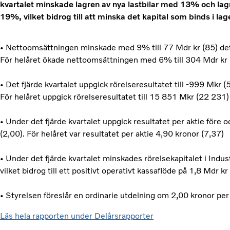
kvartalet minskade lagren av nya lastbilar med 13% och la
19%, vilket bidrog till att minska det kapital som binds i lag
• Nettoomsättningen minskade med 9% till 77 Mdr kr (85) det 
För helåret ökade nettoomsättningen med 6% till 304 Mdr kr
• Det fjärde kvartalet uppgick rörelseresultatet till -999 Mkr (
För helåret uppgick rörelseresultatet till 15 851 Mkr (22 231)
• Under det fjärde kvartalet uppgick resultatet per aktie före o
(2,00). För helåret var resultatet per aktie 4,90 kronor (7,37)
• Under det fjärde kvartalet minskades rörelsekapitalet i Ind
vilket bidrog till ett positivt operativt kassaflöde på 1,8 Mdr kr
• Styrelsen föreslår en ordinarie utdelning om 2,00 kronor per
Läs hela rapporten under Delårsrapporter