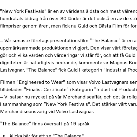
”New York Festivals” är en av världens äldsta och mest välre
hundratals bidrag från över 30 länder är det också en av de stö
filmpriser genom åren, men fick nu Guld och Bästa Film för fö
– Vår senaste företagspresentationsfilm ”The Balance” är en 
uppmärksammade produktionen vi gjort. Den visar vårt företag
gör och vilka värden och värderingar vi står för, och att få Guld
digniteten är naturligtvis hedrande, kommenterar Magnus Koe
Lastvagnar. ”The Balance” fick Guld i kategorin ”Industrial Prod
Filmen ”Engineered to Wear” som visar Volvo Lastvagnars s
tilldelades ”Finalist Certificate” i kategorin ”Industrial Produc
– Vi satsar nu mycket på vår Merchandiseaffär, och det är ro
i sammanhang som ”New York Festivals”. Det stärker vårt v
Merchandiseansvarig vid Volvo Lastvagnar.
”The Balance” finns översatt på 19 språk
klicka här för att se "The Balance"