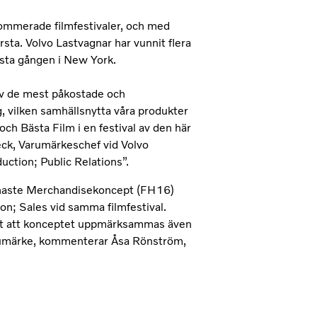
nommerade filmfestivaler, och med
rsta. Volvo Lastvagnar har vunnit flera
rsta gången i New York.
av de mest påkostade och
, vilken samhällsnytta våra produkter
 och Bästa Film i en festival av den här
ck, Varumärkeschef vid Volvo
uction; Public Relations”.
enaste Merchandisekoncept (FH16)
tion; Sales vid samma filmfestival.
ligt att konceptet uppmärksammas även
arumärke, kommenterar Åsa Rönström,