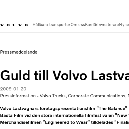
Hållbara transporter
Om oss
Karriär
Investerare
Nyhe
Nyheter och Media
Guld till Volvo Lastvagnar
Pressmeddelande
Guld till Volvo Last
2009-01-20
Pressinformation - Volvo Trucks, Corporate Communications
Volvo Lastvagnars företagspresentationsfilm ”The Balance”
Bästa Film vid den stora internationella filmfestivalen ”New 
Merchandisefilmen ”Engineered to Wear” tilldelades ”Finalis