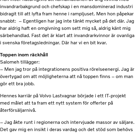
invandrarbakgrund och chefskap i en mansdominerad industri
bidragit till att lyfta fram henne i rampljuset. Men hon påpekar
snabbt: – Egentligen har jag inte tänkt mycket på det där. Jag
har aldrig haft en omgivning som sett mig så, aldrig känt mig
särbehandlad. Fast det är klart att invandrarkvinnor är ovanliga
i svenska företagsledningar. Där har vi en bit kvar.
Toppen inom räckhåll
Salomeh tillägger:
– Men jag tror på integrationens positiva rörelseenergi. Jag är
övertygad om att möjligheterna att nå toppen finns – om man
gör ett bra jobb.
Hennes karriär på Volvo Lastvagnar började i ett IT-projekt
med målet att ta fram ett nytt system för offerter på
återförsäljarnivå.
– Jag åkte runt i regionerna och intervjuade massor av säljare.
Det gav mig en insikt i deras vardag och det stöd som behövs