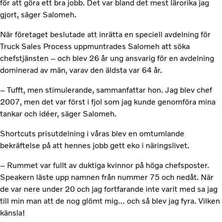
för att göra ett bra jobb. Det var bland det mest lärorika jag
gjort, säger Salomeh.
När företaget beslutade att inrätta en speciell avdelning för
Truck Sales Process uppmuntrades Salomeh att söka
chefstjänsten – och blev 26 år ung ansvarig för en avdelning
dominerad av män, varav den äldsta var 64 år.
– Tufft, men stimulerande, sammanfattar hon. Jag blev chef
2007, men det var först i fjol som jag kunde genomföra mina
tankar och idéer, säger Salomeh.
Shortcuts prisutdelning i våras blev en omtumlande
bekräftelse på att hennes jobb gett eko i näringslivet.
– Rummet var fullt av duktiga kvinnor på höga chefsposter.
Speakern läste upp namnen från nummer 75 och nedåt. När
de var nere under 20 och jag fortfarande inte varit med sa jag
till min man att de nog glömt mig… och så blev jag fyra. Vilken
känsla!