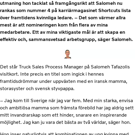
utmaning hon tacklat så framgångsrikt att Salomeh nu
rankas som nummer 4 på karriärmagasinet Shortcuts lista
över framtidens kvinnliga ledare. – Det som värmer allra
mest är att nomineringen kom från flera av mina
medarbetare. Ett av mina viktigaste mål är att skapa en
effektiv och, sammansvetsad arbetsgrupp, säger Salomeh.
Det står Truck Sales Process Manager på Salomeh Tafazolis
visitkort. Inte precis en titel som ingick i hennes
framtidsdrömmar under uppväxten med en iransk mamma,
storasyster och svensk styvpappa.
– Jag kom till Sverige när jag var fem. Med min starka, envisa
och ambitiösa mamma som främsta förebild har jag aldrig sett
mitt invandrarskap som ett hinder, snarare en inspirerande
möjlighet. Jag kan ju vara det bästa av två världar, säger hon.
Hon inser naturligtvis att kombinationen av ung kvinna med