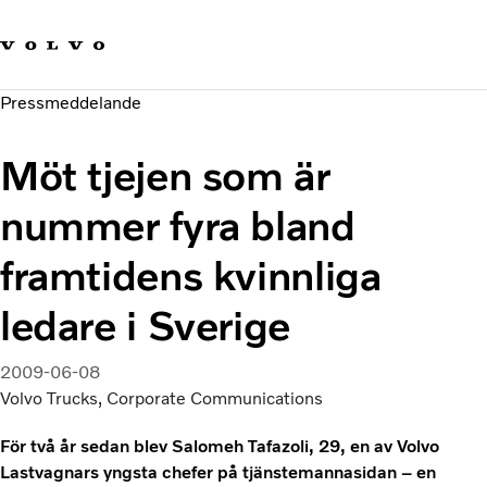
Våra varumärken
Kontakta oss
Hållbara transporter
Pressmeddelande
Om oss
Karriär
Möt tjejen som är
Investerare
Nyheter och Media
nummer fyra bland
framtidens kvinnliga
ledare i Sverige
2009-06-08
Volvo Trucks, Corporate Communications
För två år sedan blev Salomeh Tafazoli, 29, en av Volvo
Lastvagnars yngsta chefer på tjänstemannasidan – en