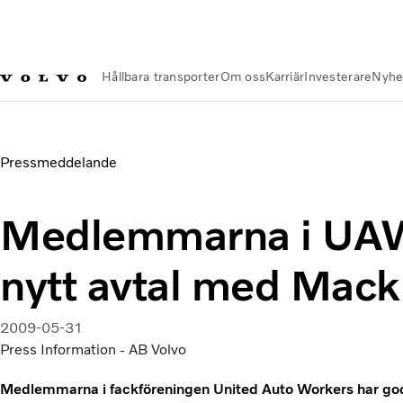
Hållbara transporter
Om oss
Karriär
Investerare
Nyhe
Nyheter och Media
Medlemmarna i UAW godkänner nytt av
Pressmeddelande
Medlemmarna i UA
nytt avtal med Mack
2009-05-31
Press Information - AB Volvo
Medlemmarna i fackföreningen United Auto Workers har go