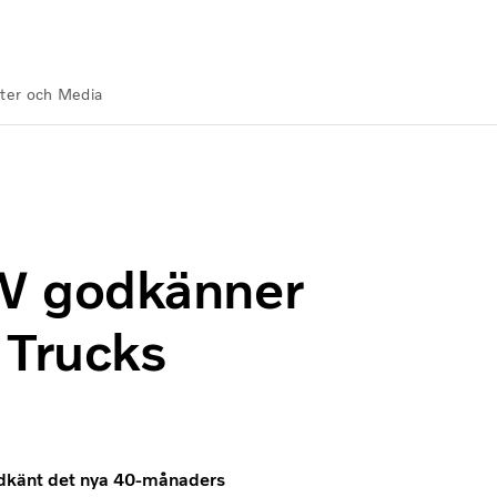
ter och Media
tal med Mack Trucks
W godkänner
 Trucks
dkänt det nya 40-månaders