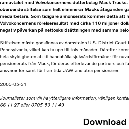
ramavtalet med Volvokoncernens dotterbolag Mack Trucks. A
oberoende stiftelse som helt eliminerar Macks åtaganden gä
medarbetare. Som tidigare annonserats kommer detta att ha
Volvokoncernens rörelseresultat med cirka 110 miljoner doll
negativ påverkan på nettoskuldsättningen med samma belo
Stiftelsen måste godkännas av domstolen U.S. District Court fo
Pennsylvania, vilket kan ta upp till tolv månader. Därefter ko
hela skyldigheten att tillhandahålla sjukvårdsförmåner för n
pensionerats från Mack, för deras efterlevande partners och f
ansvarar för samt för framtida UAW-anslutna pensionärer.
2009-05-31
Journalister som vill ha ytterligare information, vänligen kon
66 11 27 eller 0705-59 11 49
Download