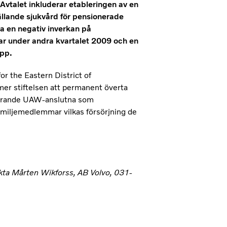
vtalet inkluderar etableringen av en
llande sjukvård för pensionerade
 en negativ inverkan på
ar under andra kvartalet 2009 och en
pp.
r the Eastern District of
mmer stiftelsen att permanent överta
uvarande UAW-anslutna som
amiljemedlemmar vilkas försörjning de
takta Mårten Wikforss, AB Volvo, 031-