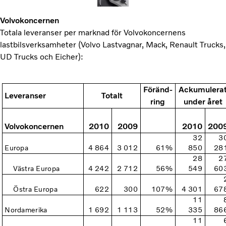
Volvokoncernen
Totala leveranser per marknad för Volvokoncernens
lastbilsverksamheter (Volvo Lastvagnar, Mack, Renault Trucks,
UD Trucks och Eicher):
Föränd-
Ackumulera
Leveranser
Totalt
ring
under året
Volvokoncernen
2010
2009
2010
200
32
3
Europa
4 864
3 012
61%
850
28
28
2
Västra Europa
4 242
2 712
56%
549
60
Östra Europa
622
300
107%
4 301
67
11
Nordamerika
1 692
1 113
52%
335
86
11