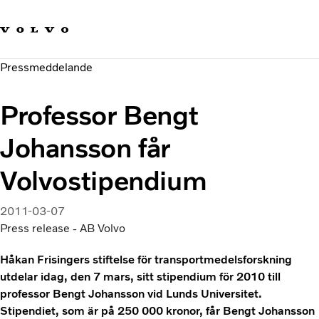
Våra varumärken
Kontakta oss
Hållbara transporter
Pressmeddelande
Om oss
Karriär
Professor Bengt
Investerare
Nyheter och Media
Johansson får
Volvostipendium
2011-03-07
Press release - AB Volvo
Håkan Frisingers stiftelse för transportmedelsforskning
utdelar idag, den 7 mars, sitt stipendium för 2010 till
professor Bengt Johansson vid Lunds Universitet.
Stipendiet, som är på 250 000 kronor, får Bengt Johansson