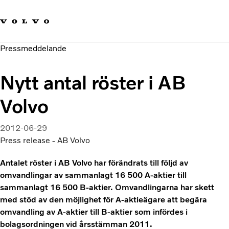
Våra varumärken
Kontakta oss
Hållbara transporter
Pressmeddelande
Om oss
Karriär
Nytt antal röster i AB
Investerare
Nyheter och Media
Volvo
2012-06-29
Press release - AB Volvo
Antalet röster i AB Volvo har förändrats till följd av
omvandlingar av sammanlagt 16 500 A-aktier till
sammanlagt 16 500 B-aktier. Omvandlingarna har skett
med stöd av den möjlighet för A-aktieägare att begära
omvandling av A-aktier till B-aktier som infördes i
bolagsordningen vid årsstämman 2011.