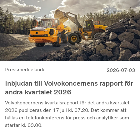
rörelsemarginal på 11,7%, upp från 11,0% under andra
kvartalet 2025, en utveckling som visar vår förmåga att
generera bra resultat genom konjunkturcykeln”, säger
Martin Lundstedt, vd och koncernchef.
Pressmeddelande
2026-07-03
Inbjudan till Volvokoncernens rapport för
andra kvartalet 2026
Volvokoncernens kvartalsrapport för det andra kvartalet
2026 publiceras den 17 juli kl. 07.20. Det kommer att
hållas en telefonkonferens för press och analytiker som
startar kl. 09.00.