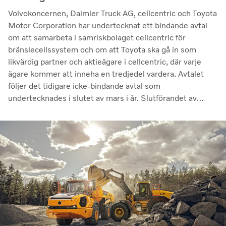
Volvokoncernen, Daimler Truck AG, cellcentric och Toyota
Motor Corporation har undertecknat ett bindande avtal
om att samarbeta i samriskbolaget cellcentric för
bränslecellssystem och om att Toyota ska gå in som
likvärdig partner och aktieägare i cellcentric, där varje
ägare kommer att inneha en tredjedel vardera. Avtalet
följer det tidigare icke-bindande avtal som
undertecknades i slutet av mars i år. Slutförandet av
transaktionen är villkorat av att regulatoriska
godkännanden erhålls. Genom samarbetet avser parterna
att stärka cellcentrics position som en ledande utvecklare
och producent av bränslecellssystem för tunga
kommersiella tillämpningar.