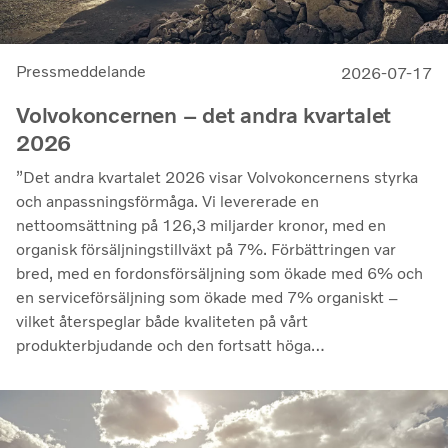
Pressmeddelande
2026-07-17
Volvokoncernen – det andra kvartalet
2026
”Det andra kvartalet 2026 visar Volvokoncernens styrka
och anpassningsförmåga. Vi levererade en
nettoomsättning på 126,3 miljarder kronor, med en
organisk försäljningstillväxt på 7%. Förbättringen var
bred, med en fordonsförsäljning som ökade med 6% och
en serviceförsäljning som ökade med 7% organiskt –
vilket återspeglar både kvaliteten på vårt
produkterbjudande och den fortsatt höga
utnyttjandegraden av våra kunders flottor på de flesta
marknader. Lönsamheten nådde sin högsta nivå under de
senaste kvartalen. Det justerade rörelseresultatet steg
till 14,8 miljarder kronor (13,5), med en justerad