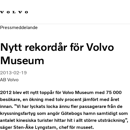
Våra varumärken
Kontakta oss
Hållbara transporter
Pressmeddelande
Om oss
Karriär
Nytt rekordår för Volvo
Investerare
Nyheter och Media
Museum
2013-02-19
AB Volvo
2012 blev ett nytt toppår för Volvo Museum med 75 000
besökare, en ökning med tolv procent jämfört med året
innan. ”Vi har lyckats locka ännu fler passagerare från de
kryssningsfartyg som angör Götebogs hamn samtidigt som
antalet kinesiska turister hittar hit i allt större utsträckning”,
säger Sten-Åke Lyngstam, chef för museet.