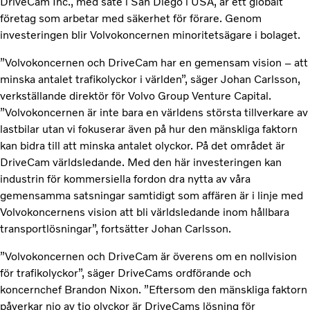
DriveCam Inc., med säte i San Diego i USA, är ett globalt
företag som arbetar med säkerhet för förare. Genom
investeringen blir Volvokoncernen minoritetsägare i bolaget.
”Volvokoncernen och DriveCam har en gemensam vision – att
minska antalet trafikolyckor i världen”, säger Johan Carlsson,
verkställande direktör för Volvo Group Venture Capital.
”Volvokoncernen är inte bara en världens största tillverkare av
lastbilar utan vi fokuserar även på hur den mänskliga faktorn
kan bidra till att minska antalet olyckor. På det området är
DriveCam världsledande. Med den här investeringen kan
industrin för kommersiella fordon dra nytta av våra
gemensamma satsningar samtidigt som affären är i linje med
Volvokoncernens vision att bli världsledande inom hållbara
transportlösningar”, fortsätter Johan Carlsson.
”Volvokoncernen och DriveCam är överens om en nollvision
för trafikolyckor”, säger DriveCams ordförande och
koncernchef Brandon Nixon. ”Eftersom den mänskliga faktorn
påverkar nio av tio olyckor är DriveCams lösning för