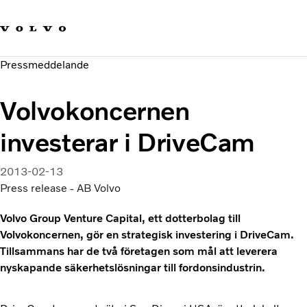
Våra varumärken
Kontakta oss
Hållbara transporter
Pressmeddelande
Om oss
Karriär
Volvokoncernen
Investerare
Nyheter och Media
investerar i DriveCam
2013-02-13
Press release - AB Volvo
Volvo Group Venture Capital, ett dotterbolag till
Volvokoncernen, gör en strategisk investering i DriveCam.
Tillsammans har de två företagen som mål att leverera
nyskapande säkerhetslösningar till fordonsindustrin.