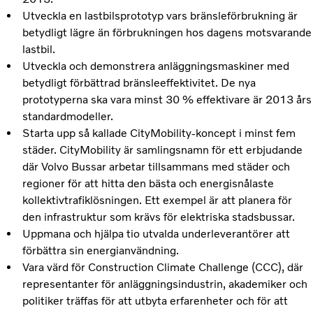
Utveckla en lastbilsprototyp vars bränsleförbrukning är
betydligt lägre än förbrukningen hos dagens motsvarande
lastbil.
Utveckla och demonstrera anläggningsmaskiner med
betydligt förbättrad bränsleeffektivitet. De nya
prototyperna ska vara minst 30 % effektivare är 2013 års
standardmodeller.
Starta upp så kallade CityMobility-koncept i minst fem
städer. CityMobility är samlingsnamn för ett erbjudande
där Volvo Bussar arbetar tillsammans med städer och
regioner för att hitta den bästa och energisnålaste
kollektivtrafiklösningen. Ett exempel är att planera för
den infrastruktur som krävs för elektriska stadsbussar.
Uppmana och hjälpa tio utvalda underleverantörer att
förbättra sin energianvändning.
Vara värd för Construction Climate Challenge (CCC), där
representanter för anläggningsindustrin, akademiker och
politiker träffas för att utbyta erfarenheter och för att