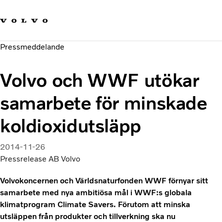
Våra varumärken
Kontakta oss
Hållbara transporter
Pressmeddelande
Om oss
Karriär
Volvo och WWF utökar
Investerare
Nyheter och Media
samarbete för minskade
koldioxidutsläpp
2014-11-26
Pressrelease AB Volvo
Volvokoncernen och Världsnaturfonden WWF förnyar sitt
samarbete med nya ambitiösa mål i WWF:s globala
klimatprogram Climate Savers. Förutom att minska
utsläppen från produkter och tillverkning ska nu